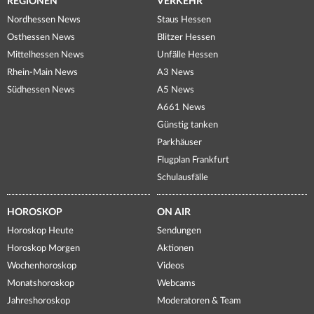
REGIONEN
VERKEHR
Nordhessen News
Staus Hessen
Osthessen News
Blitzer Hessen
Mittelhessen News
Unfälle Hessen
Rhein-Main News
A3 News
Südhessen News
A5 News
A661 News
Günstig tanken
Parkhäuser
Flugplan Frankfurt
Schulausfälle
HOROSKOP
ON AIR
Horoskop Heute
Sendungen
Horoskop Morgen
Aktionen
Wochenhoroskop
Videos
Monatshoroskop
Webcams
Jahreshoroskop
Moderatoren & Team