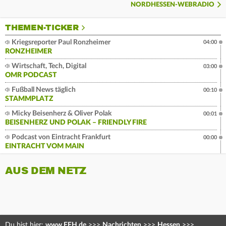
NORDHESSEN-WEBRADIO
THEMEN-TICKER
Kriegsreporter Paul Ronzheimer
04:00
RONZHEIMER
Wirtschaft, Tech, Digital
03:00
OMR PODCAST
Fußball News täglich
00:10
STAMMPLATZ
Micky Beisenherz & Oliver Polak
00:01
BEISENHERZ UND POLAK – FRIENDLY FIRE
Podcast von Eintracht Frankfurt
00:00
EINTRACHT VOM MAIN
AUS DEM NETZ
Du bist hier:
www.FFH.de
>>>
Nachrichten
>>>
Hessen
>>>