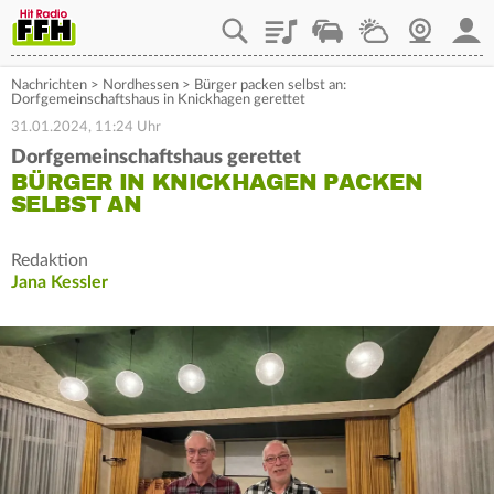
Playlist
Staupilot
Wetter
Webcam
Mein
Nachrichten
>
Nordhessen
>
Bürger packen selbst an:
Dorfgemeinschaftshaus in Knickhagen gerettet
31.01.2024, 11:24 Uhr
Dorfgemeinschaftshaus gerettet
BÜRGER IN KNICKHAGEN PACKEN
SELBST AN
Redaktion
Jana Kessler