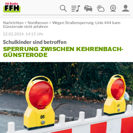
Playlist
Staupilot
Wetter
Webcam
Mein
Nachrichten
>
Nordhessen
>
Wegen Straßensperrung: Linie 444 kann
Günsterode nicht anfahren
22.02.2024, 14:15 Uhr
Schulkinder sind betroffen
SPERRUNG ZWISCHEN KEHRENBACH-
GÜNSTERODE