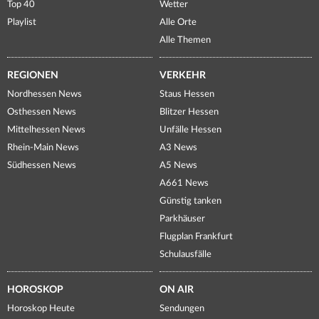
Top 40
Wetter
Playlist
Alle Orte
Alle Themen
REGIONEN
VERKEHR
Nordhessen News
Staus Hessen
Osthessen News
Blitzer Hessen
Mittelhessen News
Unfälle Hessen
Rhein-Main News
A3 News
Südhessen News
A5 News
A661 News
Günstig tanken
Parkhäuser
Flugplan Frankfurt
Schulausfälle
HOROSKOP
ON AIR
Horoskop Heute
Sendungen