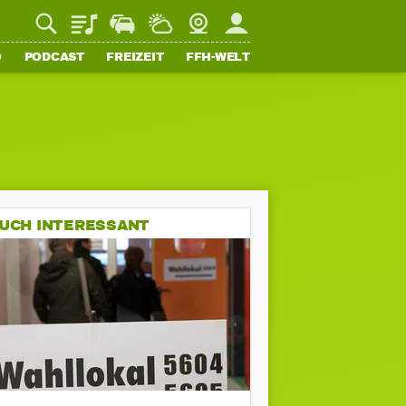
Playlist
Staupilot
Wetter
Webcam
Mein FFH
O
PODCAST
FREIZEIT
FFH-WELT
UCH INTERESSANT