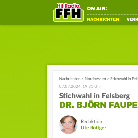
ON AIR:
NACHRICHTEN
VER
Nachrichten
>
Nordhessen
>
Stichwahl in Fe
07.07.2024, 19:31 Uhr
Stichwahl in Felsberg
DR. BJÖRN FAUP
Redaktion
Ute Röttger