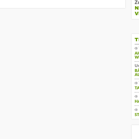
Z
N
V
T
A
W
Un
B
A
T
H
S