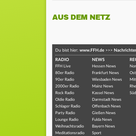
AUS DEM NETZ
Du bist hier:
www.FFH.de
>>>
Nachrichte
RADIO
NEWS
RE
FFH Live
Hessen News
Nor
80er Radio
Frankfurt News
Ost
90er Radio
Wiesbaden News
Mit
2000er Radio
Mainz News
Rhe
Rock Radio
Kassel News
Süd
Oldie Radio
Darmstadt News
Schlager Radio
Offenbach News
Party Radio
Gießen News
Lounge Radio
Fulda News
Weihnachtsradio
Bayern News
Meditationsradio
Sport