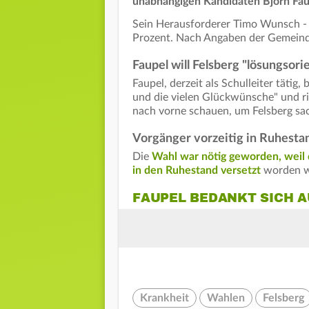
unabhängigen Kandidaten Björn Fau
Sein Herausforderer Timo Wunsch - e
Prozent. Nach Angaben der Gemeinde 
Faupel will Felsberg "lösungsori
Faupel, derzeit als Schulleiter tätig
und die vielen Glückwünsche" und ric
nach vorne schauen, um Felsberg sac
Vorgänger vorzeitig in Ruhesta
Die
Wahl war nötig geworden, weil 
in den Ruhestand versetzt
worden wa
FAUPEL BEDANKT SICH 
Krankheit
Wahlen
Felsberg