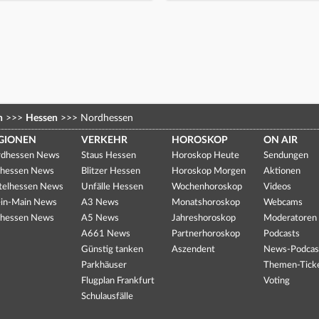
n
>>>
Hessen
>>>
Nordhessen
GIONEN
VERKEHR
HOROSKOP
ON AIR
dhessen News
Staus Hessen
Horoskop Heute
Sendungen
hessen News
Blitzer Hessen
Horoskop Morgen
Aktionen
telhessen News
Unfälle Hessen
Wochenhoroskop
Videos
in-Main News
A3 News
Monatshoroskop
Webcams
hessen News
A5 News
Jahreshoroskop
Moderatoren
A661 News
Partnerhoroskop
Podcasts
Günstig tanken
Aszendent
News-Podcas
Parkhäuser
Themen-Tick
Flugplan Frankfurt
Voting
Schulausfälle