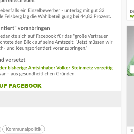
pel entschieden.
benfalls ein Einzelbewerber - unterlag mit gut 32
Di
Felsberg lag die Wahlbeteiligung bei 44,83 Prozent.
W
entiert" voranbringen
, bedankte sich auf Facebook für das "große Vertrauen
htete den Blick auf seine Amtszeit: "Jetzt müssen wir
h- und lösungsorientiert voranzubringen."
nd versetzt
der bisherige Amtsinhaber Volker Steinmetz vorzeitig
r – aus gesundheitlichen Gründen.
AUF FACEBOOK
Kommunalpolitik