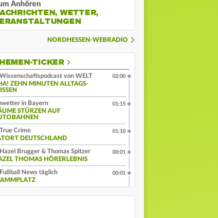
um Anhören
ACHRICHTEN, WETTER,
ERANSTALTUNGEN
NORDHESSEN-WEBRADIO
HEMEN-TICKER
Wissenschaftspodcast von WELT
02:00
HA! ZEHN MINUTEN ALLTAGS-
ISSEN
wetter in Bayern
01:15
ÄUME STÜRZEN AUF
UTOBAHNEN
True Crime
01:10
ATORT DEUTSCHLAND
Hazel Brugger & Thomas Spitzer
00:01
AZEL THOMAS HÖRERLEBNIS
Fußball News täglich
00:01
TAMMPLATZ