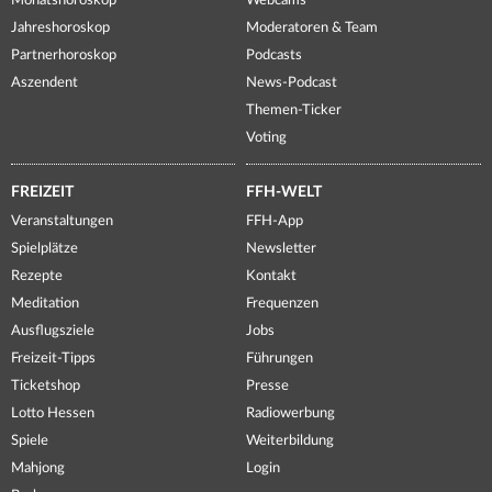
Monatshoroskop
Webcams
Jahreshoroskop
Moderatoren & Team
Partnerhoroskop
Podcasts
Aszendent
News-Podcast
Themen-Ticker
Voting
FREIZEIT
FFH-WELT
Veranstaltungen
FFH-App
Spielplätze
Newsletter
Rezepte
Kontakt
Meditation
Frequenzen
Ausflugsziele
Jobs
Freizeit-Tipps
Führungen
Ticketshop
Presse
Lotto Hessen
Radiowerbung
Spiele
Weiterbildung
Mahjong
Login