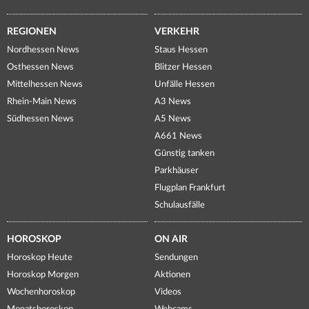
REGIONEN
VERKEHR
Nordhessen News
Staus Hessen
Osthessen News
Blitzer Hessen
Mittelhessen News
Unfälle Hessen
Rhein-Main News
A3 News
Südhessen News
A5 News
A661 News
Günstig tanken
Parkhäuser
Flugplan Frankfurt
Schulausfälle
HOROSKOP
ON AIR
Horoskop Heute
Sendungen
Horoskop Morgen
Aktionen
Wochenhoroskop
Videos