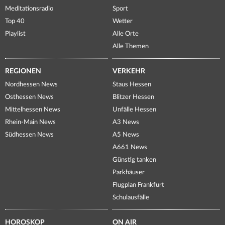
Meditationsradio
Sport
Top 40
Wetter
Playlist
Alle Orte
Alle Themen
REGIONEN
VERKEHR
Nordhessen News
Staus Hessen
Osthessen News
Blitzer Hessen
Mittelhessen News
Unfälle Hessen
Rhein-Main News
A3 News
Südhessen News
A5 News
A661 News
Günstig tanken
Parkhäuser
Flugplan Frankfurt
Schulausfälle
HOROSKOP
ON AIR