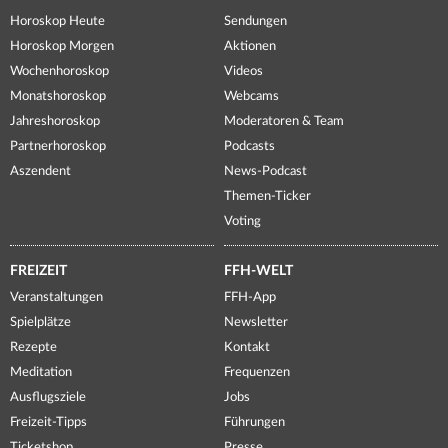
Horoskop Heute
Sendungen
Horoskop Morgen
Aktionen
Wochenhoroskop
Videos
Monatshoroskop
Webcams
Jahreshoroskop
Moderatoren & Team
Partnerhoroskop
Podcasts
Aszendent
News-Podcast
Themen-Ticker
Voting
FREIZEIT
FFH-WELT
Veranstaltungen
FFH-App
Spielplätze
Newsletter
Rezepte
Kontakt
Meditation
Frequenzen
Ausflugsziele
Jobs
Freizeit-Tipps
Führungen
Ticketshop
Presse