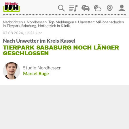
Playlist
Staupilot
Wetter
Webcam
Mein
Nachrichten
>
Nordhessen
,
Top-Meldungen
>
Unwetter: Millionenschaden
in Tierpark Sababurg, Notbetrieb in Klinik
07.08.2024, 12:21 Uhr
Nach Unwetter im Kreis Kassel
TIERPARK SABABURG NOCH LÄNGER
GESCHLOSSEN
Studio Nordhessen
Marcel Ruge