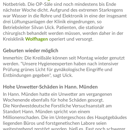
Notbetrieb. Die OP-Säle sind noch mindestens bis Ende
nächster Woche dicht. Aufgrund des extremen Starkregens
war Wasser in die Rohre und Elektronik in eine der insgesamt
drei Lüftungsanlagen der Klinik eingedrungen, so
Betriebsleiter Silvan Uick. Patienten, die stationär
chirurgisch behandelt werden müssen, werden daher in der
Kreisklinik
Wolfhagen
operiert und versorgt.
Geburten wieder möglich
Immerhin: Die Kreißsäle können seit Montag wieder genutzt
werden. "Unsere Hygieneexperten haben nach intensiver
Prüfung grünes Licht für gynäkologische Eingriffe und
Entbindungen gegeben", sagt Uick.
Hohe Unwetter-Schäden in Hann. Münden
In Hann. Münden hatte ein Unwetter am vergangenen
Wochenende ebenfalls für hohe Schäden gesorgt.
Die Nordwestdeutsche Forstliche Versuchsanstalt am
Standort Hann. Münden spricht von einem
Millionenschaden. Die im Untergeschoss des Hauptgebäudes
liegenden Büros und forstgenetischen Labore seien
weitestgehend zerstört worden, hieß es. Fast noch schwerer