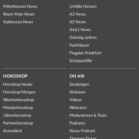
Mittelhessen News
Unfälle Hessen
Rhein-Main News
A3 News
Südhessen News
A5 News
A661 News
Günstig tanken
Parkhäuser
Flugplan Frankfurt
Schulausfälle
HOROSKOP
ON AIR
Horoskop Heute
Sendungen
Horoskop Morgen
Aktionen
Wochenhoroskop
Videos
Monatshoroskop
Webcams
Jahreshoroskop
Moderatoren & Team
Partnerhoroskop
Podcasts
Aszendent
News-Podcast
Themen-Ticker