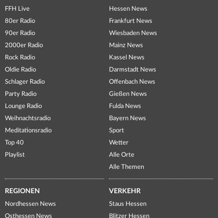
FFH Live
Hessen News
80er Radio
Frankfurt News
90er Radio
Wiesbaden News
2000er Radio
Mainz News
Rock Radio
Kassel News
Oldie Radio
Darmstadt News
Schlager Radio
Offenbach News
Party Radio
Gießen News
Lounge Radio
Fulda News
Weihnachtsradio
Bayern News
Meditationsradio
Sport
Top 40
Wetter
Playlist
Alle Orte
Alle Themen
REGIONEN
VERKEHR
Nordhessen News
Staus Hessen
Osthessen News
Blitzer Hessen