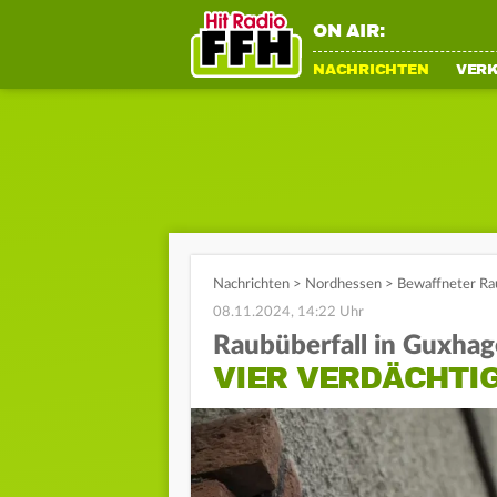
ON AIR:
NACHRICHTEN
VER
Nachrichten
>
Nordhessen
>
Bewaffneter Ra
08.11.2024, 14:22 Uhr
Raubüberfall in Guxha
VIER VERDÄCHTI