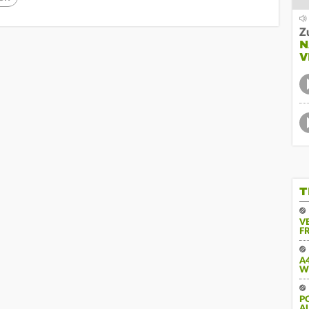
Z
N
V
T
V
FR
A
W
PO
U