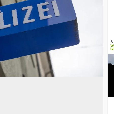
Fa
W
GR