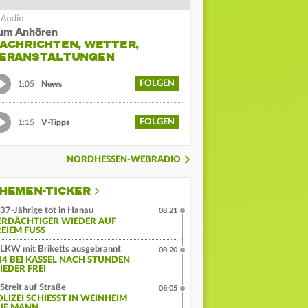
um Anhören
ACHRICHTEN, WETTER,
ERANSTALTUNGEN
FOLGEN
1:05
News
FOLGEN
1:15
V-Tipps
NORDHESSEN-WEBRADIO
HEMEN-TICKER
37-Jährige tot in Hanau
08:21
ERDÄCHTIGER WIEDER AUF
EIEM FUSS
LKW mit Briketts ausgebrannt
08:20
44 BEI KASSEL NACH STUNDEN
IEDER FREI
Streit auf Straße
08:05
LIZEI SCHIESST IN WEINHEIM A
F MANN