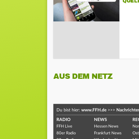
QUEL
AUS DEM NETZ
Du bist hier:
www.FFH.de
>>>
Nachrichte
RADIO
NEWS
RE
FFH Live
Hessen News
Nor
80er Radio
Frankfurt News
Ost