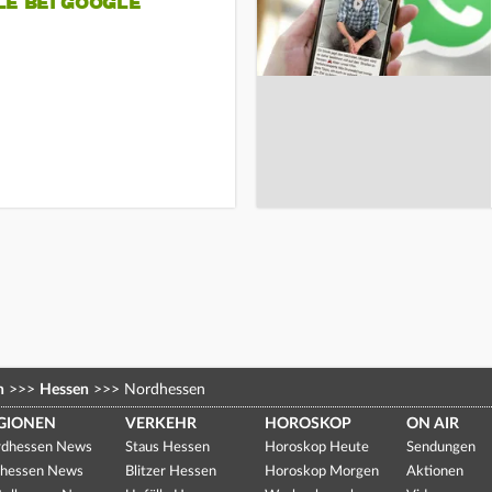
LE BEI GOOGLE
n
>>>
Hessen
>>>
Nordhessen
GIONEN
VERKEHR
HOROSKOP
ON AIR
dhessen News
Staus Hessen
Horoskop Heute
Sendungen
hessen News
Blitzer Hessen
Horoskop Morgen
Aktionen