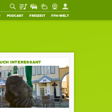
Playlist
Staupilot
Wetter
Webcam
Mein FFH
O
PODCAST
FREIZEIT
FFH-WELT
UCH INTERESSANT