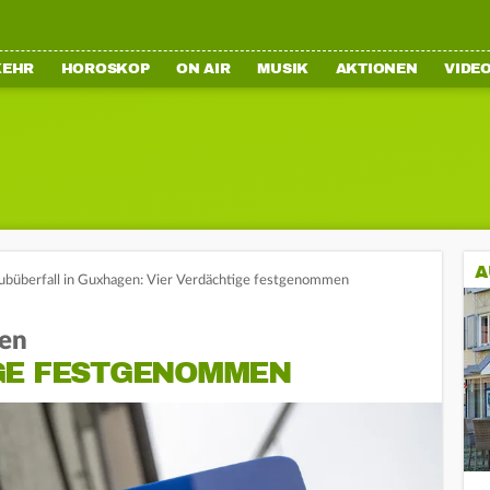
KEHR
HOROSKOP
ON AIR
MUSIK
AKTIONEN
VIDE
A
ubüberfall in Guxhagen: Vier Verdächtige festgenommen
gen
GE FESTGENOMMEN