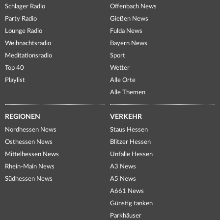
Schlager Radio
Offenbach News
Party Radio
Gießen News
Lounge Radio
Fulda News
Weihnachtsradio
Bayern News
Meditationsradio
Sport
Top 40
Wetter
Playlist
Alle Orte
Alle Themen
REGIONEN
VERKEHR
Nordhessen News
Staus Hessen
Osthessen News
Blitzer Hessen
Mittelhessen News
Unfälle Hessen
Rhein-Main News
A3 News
Südhessen News
A5 News
A661 News
Günstig tanken
Parkhäuser