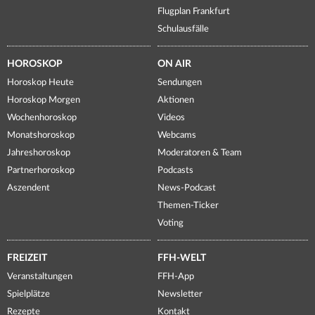
Flugplan Frankfurt
Schulausfälle
HOROSKOP
ON AIR
Horoskop Heute
Sendungen
Horoskop Morgen
Aktionen
Wochenhoroskop
Videos
Monatshoroskop
Webcams
Jahreshoroskop
Moderatoren & Team
Partnerhoroskop
Podcasts
Aszendent
News-Podcast
Themen-Ticker
Voting
FREIZEIT
FFH-WELT
Veranstaltungen
FFH-App
Spielplätze
Newsletter
Rezepte
Kontakt