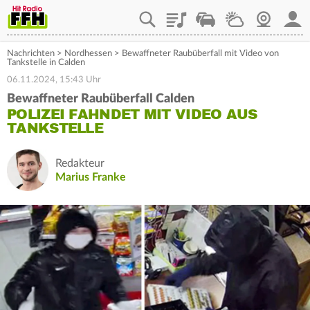
Playlist
Staupilot
Wetter
Webcam
Mein
Nachrichten
>
Nordhessen
>
Bewaffneter Raubüberfall mit Video von
Tankstelle in Calden
06.11.2024, 15:43 Uhr
Bewaffneter Raubüberfall Calden
POLIZEI FAHNDET MIT VIDEO AUS
TANKSTELLE
Redakteur
Marius Franke