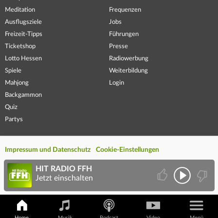
Meditation
Frequenzen
Ausflugsziele
Jobs
Freizeit-Tipps
Führungen
Ticketshop
Presse
Lotto Hessen
Radiowerbung
Spiele
Weiterbildung
Mahjong
Login
Backgammon
Quiz
Partys
Impressum und Datenschutz
Cookie-Einstellungen
HIT RADIO FFH
Jetzt einschalten
Home
Musik
Podcast
Video
Menü