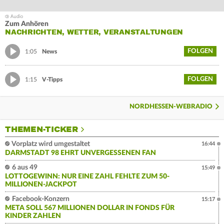
Zum Anhören
NACHRICHTEN, WETTER, VERANSTALTUNGEN
FOLGEN
1:05
News
FOLGEN
1:15
V-Tipps
NORDHESSEN-WEBRADIO
THEMEN-TICKER
Vorplatz wird umgestaltet
16:44
DARMSTADT 98 EHRT UNVERGESSENEN FAN
6 aus 49
15:49
LOTTOGEWINN: NUR EINE ZAHL FEHLTE ZUM 50-
MILLIONEN-JACKPOT
Facebook-Konzern
15:17
META SOLL 567 MILLIONEN DOLLAR IN FONDS FÜR
KINDER ZAHLEN