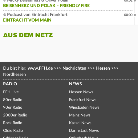
Micky Beisenherz & Oliver Polak
00:01
BEISENHERZ UND POLAK – FRIENDLY FIRE
Podcast von Eintracht Frankfurt
00:00
EINTRACHT VOM MAIN
AUS DEM NETZ
Du bist hier:
www.FFH.de
>>>
Nachrichten
>>>
Hessen
>>>
Nordhessen
RADIO
NEWS
FFH Live
Hessen News
80er Radio
Frankfurt News
90er Radio
Wiesbaden News
2000er Radio
Mainz News
Rock Radio
Kassel News
Oldie Radio
Darmstadt News