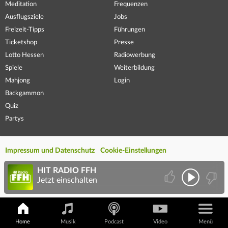
Meditation
Frequenzen
Ausflugsziele
Jobs
Freizeit-Tipps
Führungen
Ticketshop
Presse
Lotto Hessen
Radiowerbung
Spiele
Weiterbildung
Mahjong
Login
Backgammon
Quiz
Partys
Impressum und Datenschutz
Cookie-Einstellungen
HIT RADIO FFH
Jetzt einschalten
Home
Musik
Podcast
Video
Menü