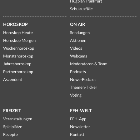
Flugplan Frankfurt
Schulausfälle
HOROSKOP
ON AIR
Horoskop Heute
Sendungen
Horoskop Morgen
Aktionen
Wochenhoroskop
Videos
Monatshoroskop
Webcams
Jahreshoroskop
Moderatoren & Team
Partnerhoroskop
Podcasts
Aszendent
News-Podcast
Themen-Ticker
Voting
FREIZEIT
FFH-WELT
Veranstaltungen
FFH-App
Spielplätze
Newsletter
Rezepte
Kontakt