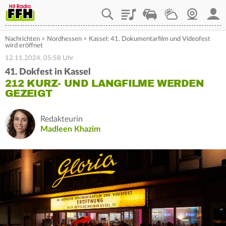
Playlist
Staupilot
Wetter
Webcam
Mein
Nachrichten
>
Nordhessen
>
Kassel: 41. Dokumentarfilm und Videofest
wird eröffnet
12.11.2024, 05:58 Uhr
41. Dokfest in Kassel
212 KURZ- UND LANGFILME WERDEN
GEZEIGT
Redakteurin
Madleen Khazim