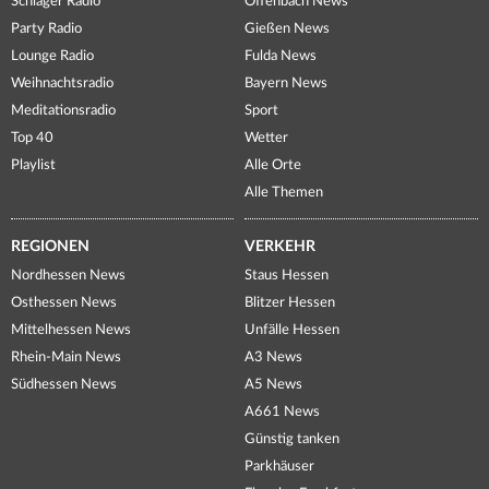
Schlager Radio
Offenbach News
Party Radio
Gießen News
Lounge Radio
Fulda News
Weihnachtsradio
Bayern News
Meditationsradio
Sport
Top 40
Wetter
Playlist
Alle Orte
Alle Themen
REGIONEN
VERKEHR
Nordhessen News
Staus Hessen
Osthessen News
Blitzer Hessen
Mittelhessen News
Unfälle Hessen
Rhein-Main News
A3 News
Südhessen News
A5 News
A661 News
Günstig tanken
Parkhäuser