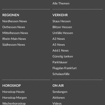
Alle Themen
REGIONEN
VERKEHR
Nordhessen News
Staus Hessen
Osthessen News
Blitzer Hessen
Mittelhessen News
Unfälle Hessen
Rhein-Main News
A3 News
Südhessen News
A5 News
A661 News
Günstig tanken
Parkhäuser
Flugplan Frankfurt
Schulausfälle
HOROSKOP
ON AIR
Horoskop Heute
Sendungen
Horoskop Morgen
Aktionen
Wochenhoroskop
Videos