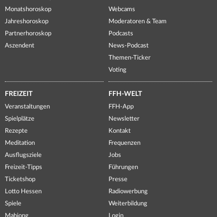
Monatshoroskop
Webcams
Jahreshoroskop
Moderatoren & Team
Partnerhoroskop
Podcasts
Aszendent
News-Podcast
Themen-Ticker
Voting
FREIZEIT
FFH-WELT
Veranstaltungen
FFH-App
Spielplätze
Newsletter
Rezepte
Kontakt
Meditation
Frequenzen
Ausflugsziele
Jobs
Freizeit-Tipps
Führungen
Ticketshop
Presse
Lotto Hessen
Radiowerbung
Spiele
Weiterbildung
Mahjong
Login