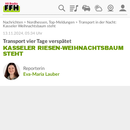
Playlist
Staupilot
Wetter
Webcam
Mein
Nachrichten
>
Nordhessen
,
Top-Meldungen
>
Transport in der Nacht:
Kasseler Weihnachtsbaum steht
13.11.2024, 05:34 Uhr
Transport vier Tage verspätet
KASSELER RIESEN-WEIHNACHTSBAUM
STEHT
Reporterin
Eva-Maria Lauber