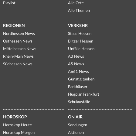
Playlist
Alle Orte
Alle Themen
REGIONEN
VERKEHR
Nordhessen News
Staus Hessen
Osthessen News
Blitzer Hessen
Mittelhessen News
Unfälle Hessen
Rhein-Main News
A3 News
Südhessen News
A5 News
A661 News
Günstig tanken
Parkhäuser
Flugplan Frankfurt
Schulausfälle
HOROSKOP
ON AIR
Horoskop Heute
Sendungen
Horoskop Morgen
Aktionen