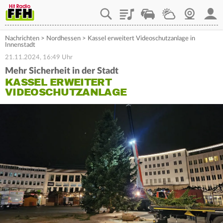
Playlist
Staupilot
Wetter
Webcam
Mein
Nachrichten
>
Nordhessen
>
Kassel erweitert Videoschutzanlage in
Innenstadt
21.11.2024, 16:49 Uhr
Mehr Sicherheit in der Stadt
KASSEL ERWEITERT
VIDEOSCHUTZANLAGE