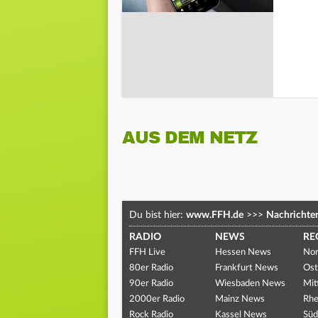
AUS DEM NETZ
Du bist hier:
www.FFH.de
>>>
Nachrichte
RADIO
NEWS
RE
FFH Live
Hessen News
Nor
80er Radio
Frankfurt News
Ost
90er Radio
Wiesbaden News
Mit
2000er Radio
Mainz News
Rhe
Rock Radio
Kassel News
Süd