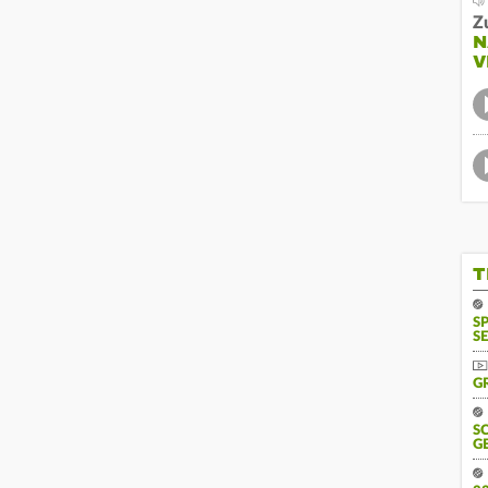
Z
N
V
T
S
SE
G
S
G