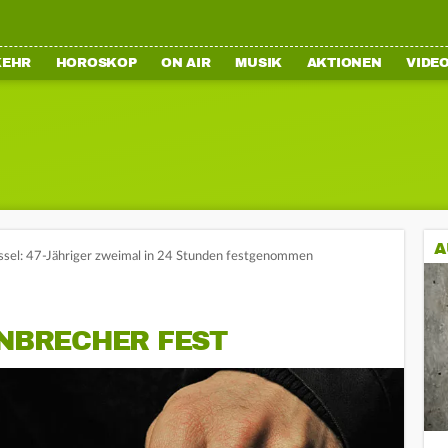
KEHR
HOROSKOP
ON AIR
MUSIK
AKTIONEN
VIDE
A
assel: 47-Jähriger zweimal in 24 Stunden festgenommen
INBRECHER FEST