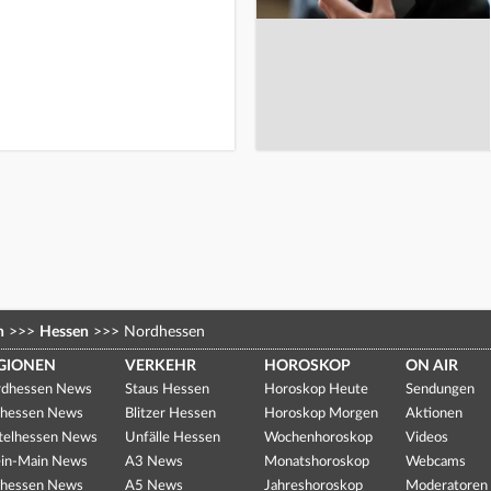
n
>>>
Hessen
>>>
Nordhessen
GIONEN
VERKEHR
HOROSKOP
ON AIR
dhessen News
Staus Hessen
Horoskop Heute
Sendungen
hessen News
Blitzer Hessen
Horoskop Morgen
Aktionen
telhessen News
Unfälle Hessen
Wochenhoroskop
Videos
in-Main News
A3 News
Monatshoroskop
Webcams
hessen News
A5 News
Jahreshoroskop
Moderatoren