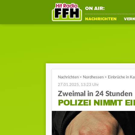
ON AIR:
NACHRICHTEN
VER
Nachrichten
>
Nordhessen
>
Einbrüche in K
27.01.2025, 13:23 Uhr
Zweimal in 24 Stunden
POLIZEI NIMMT E