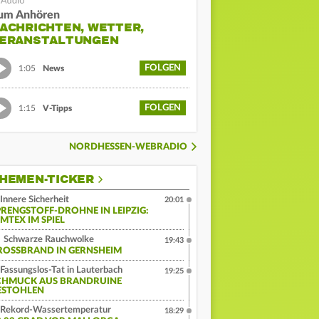
um Anhören
ACHRICHTEN, WETTER,
ERANSTALTUNGEN
FOLGEN
1:05
News
FOLGEN
1:15
V-Tipps
NORDHESSEN-WEBRADIO
HEMEN-TICKER
Innere Sicherheit
20:01
PRENGSTOFF-DROHNE IN LEIPZIG:
MTEX IM SPIEL
Schwarze Rauchwolke
19:43
ROSSBRAND IN GERNSHEIM
Fassungslos-Tat in Lauterbach
19:25
CHMUCK AUS BRANDRUINE
ESTOHLEN
Rekord-Wassertemperatur
18:29