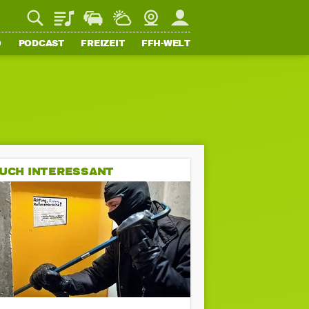
Playlist
Staupilot
Wetter
Webcam
Mein FFH
O
PODCAST
FREIZEIT
FFH-WELT
UCH INTERESSANT