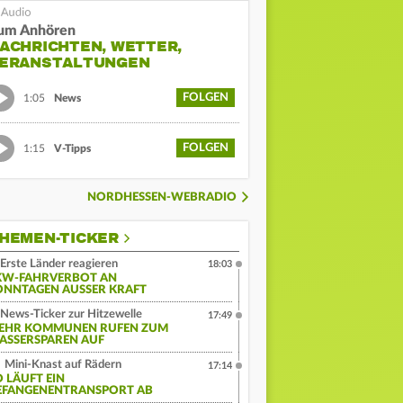
um Anhören
ACHRICHTEN, WETTER,
ERANSTALTUNGEN
FOLGEN
1:05
News
FOLGEN
1:15
V-Tipps
NORDHESSEN-WEBRADIO
HEMEN-TICKER
Erste Länder reagieren
18:03
KW-FAHRVERBOT AN
ONNTAGEN AUSSER KRAFT
News-Ticker zur Hitzewelle
17:49
EHR KOMMUNEN RUFEN ZUM
ASSERSPAREN AUF
Mini-Knast auf Rädern
17:14
O LÄUFT EIN
EFANGENENTRANSPORT AB