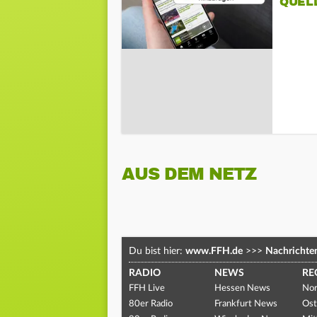
QUEL
AUS DEM NETZ
Du bist hier:
www.FFH.de
>>>
Nachrichte
RADIO
NEWS
RE
FFH Live
Hessen News
Nor
80er Radio
Frankfurt News
Ost