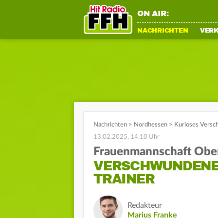
ON AIR:
NACHRICHTEN
VER
Nachrichten
>
Nordhessen
>
Kurioses Versc
13.02.2025, 14:10 Uhr
Frauenmannschaft Obe
VERSCHWUNDENE 
TRAINER
Redakteur
Marius Franke