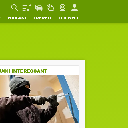
Playlist
Staupilot
Wetter
Webcam
Mein FFH
O
PODCAST
FREIZEIT
FFH-WELT
UCH INTERESSANT