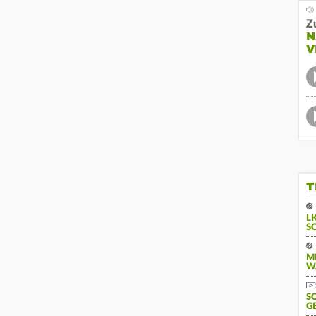
Z
N
V
T
L
S
M
W
S
G