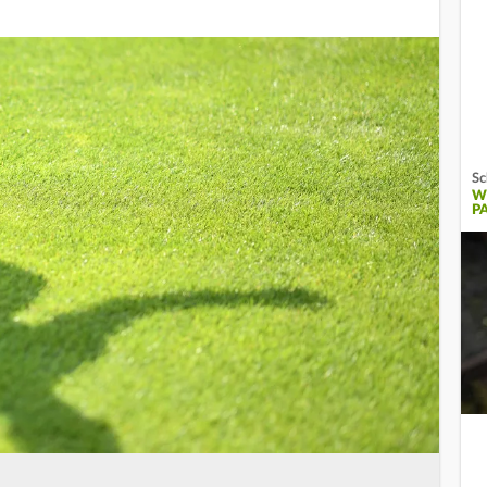
Sc
W
P