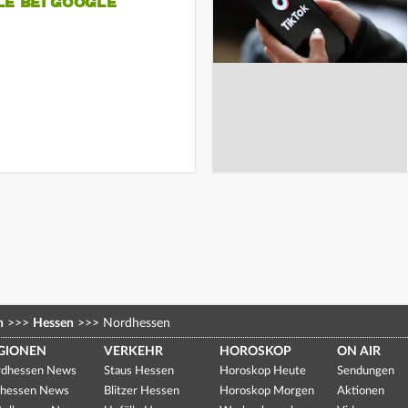
LE BEI GOOGLE
n
>>>
Hessen
>>>
Nordhessen
GIONEN
VERKEHR
HOROSKOP
ON AIR
dhessen News
Staus Hessen
Horoskop Heute
Sendungen
hessen News
Blitzer Hessen
Horoskop Morgen
Aktionen