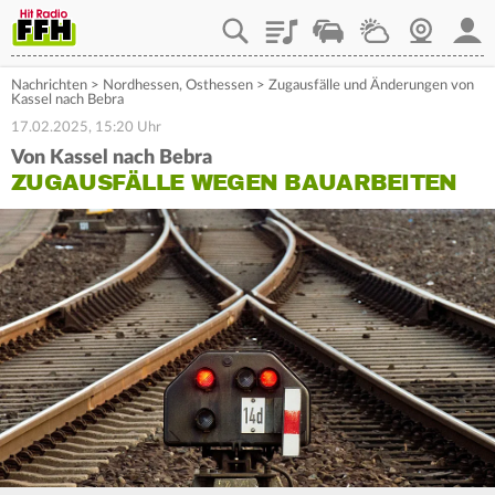
Playlist
Staupilot
Wetter
Webcam
Mein
Nachrichten
>
Nordhessen
,
Osthessen
>
Zugausfälle und Änderungen von
Kassel nach Bebra
17.02.2025, 15:20 Uhr
Von Kassel nach Bebra
ZUGAUSFÄLLE WEGEN BAUARBEITEN