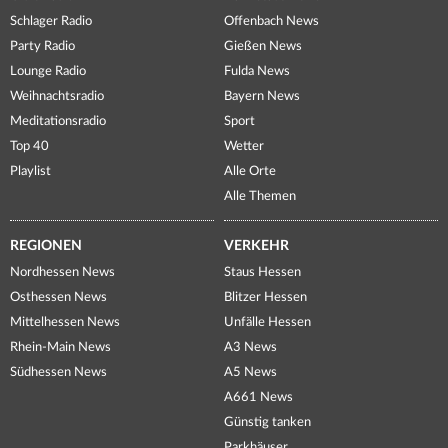
Schlager Radio
Offenbach News
Party Radio
Gießen News
Lounge Radio
Fulda News
Weihnachtsradio
Bayern News
Meditationsradio
Sport
Top 40
Wetter
Playlist
Alle Orte
Alle Themen
REGIONEN
VERKEHR
Nordhessen News
Staus Hessen
Osthessen News
Blitzer Hessen
Mittelhessen News
Unfälle Hessen
Rhein-Main News
A3 News
Südhessen News
A5 News
A661 News
Günstig tanken
Parkhäuser