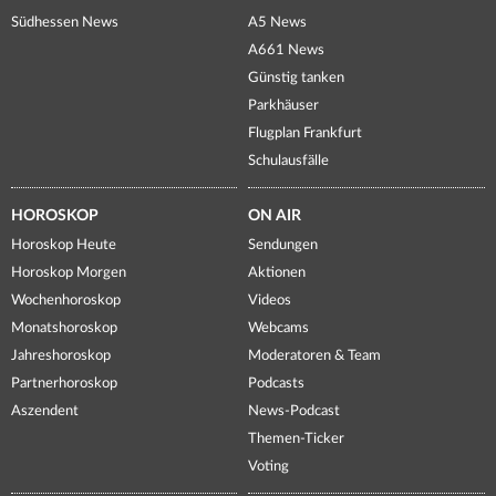
Südhessen News
A5 News
A661 News
Günstig tanken
Parkhäuser
Flugplan Frankfurt
Schulausfälle
HOROSKOP
ON AIR
Horoskop Heute
Sendungen
Horoskop Morgen
Aktionen
Wochenhoroskop
Videos
Monatshoroskop
Webcams
Jahreshoroskop
Moderatoren & Team
Partnerhoroskop
Podcasts
Aszendent
News-Podcast
Themen-Ticker
Voting