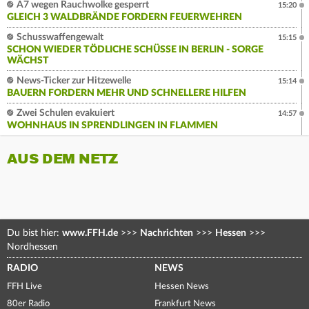
A7 wegen Rauchwolke gesperrt
15:20
GLEICH 3 WALDBRÄNDE FORDERN FEUERWEHREN
Schusswaffengewalt
15:15
SCHON WIEDER TÖDLICHE SCHÜSSE IN BERLIN - SORGE
WÄCHST
News-Ticker zur Hitzewelle
15:14
BAUERN FORDERN MEHR UND SCHNELLERE HILFEN
Zwei Schulen evakuiert
14:57
WOHNHAUS IN SPRENDLINGEN IN FLAMMEN
AUS DEM NETZ
Du bist hier:
www.FFH.de
>>>
Nachrichten
>>>
Hessen
>>>
Nordhessen
RADIO
NEWS
FFH Live
Hessen News
80er Radio
Frankfurt News