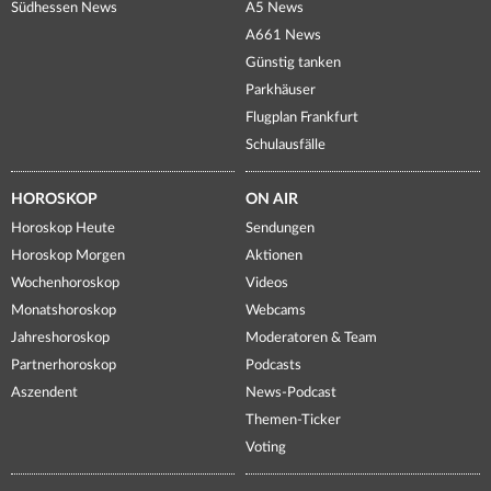
Südhessen News
A5 News
A661 News
Günstig tanken
Parkhäuser
Flugplan Frankfurt
Schulausfälle
HOROSKOP
ON AIR
Horoskop Heute
Sendungen
Horoskop Morgen
Aktionen
Wochenhoroskop
Videos
Monatshoroskop
Webcams
Jahreshoroskop
Moderatoren & Team
Partnerhoroskop
Podcasts
Aszendent
News-Podcast
Themen-Ticker
Voting