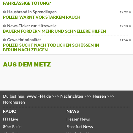
AHRLÄSSIGE TÖTUNG?
Hausbrand in Sprendlingen
12:29
POLIZEI WARNT VOR STARKEM RAUCH
News-Ticker zur Hitzewelle
12:10
BAUERN FORDERN MEHR UND SCHNELLERE HILFEN
Gewaltkriminalität
11:54
POLIZEI SUCHT NACH TÖDLICHEN SCHÜSSEN IN
BERLIN NACH ZEUGEN
AUS DEM NETZ
Du bist hier:
www.FFH.de
>>>
Nachrichten
>>>
Hessen
>>>
Nordhessen
RADIO
NEWS
FFH Live
Hessen News
80er Radio
Frankfurt News