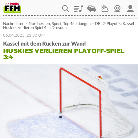
Playlist
Staupilot
Wetter
Webcam
Mein
Nachrichten
>
Nordhessen
,
Sport
,
Top-Meldungen
>
DEL2-Playoffs: Kassel
Huskies verlieren Spiel 4 in Dresden
06.04.2025, 21:30 Uhr
Kassel mit dem Rücken zur Wand
HUSKIES VERLIEREN PLAYOFF-SPIEL
3:4