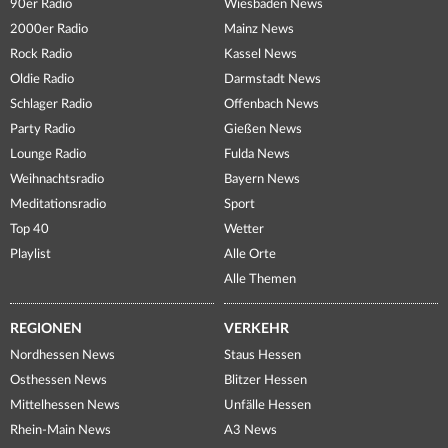
90er Radio
Wiesbaden News
2000er Radio
Mainz News
Rock Radio
Kassel News
Oldie Radio
Darmstadt News
Schlager Radio
Offenbach News
Party Radio
Gießen News
Lounge Radio
Fulda News
Weihnachtsradio
Bayern News
Meditationsradio
Sport
Top 40
Wetter
Playlist
Alle Orte
Alle Themen
REGIONEN
VERKEHR
Nordhessen News
Staus Hessen
Osthessen News
Blitzer Hessen
Mittelhessen News
Unfälle Hessen
Rhein-Main News
A3 News