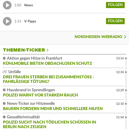
FOLGEN
1:05
News
FOLGEN
1:15
V-Tipps
NORDHESSEN-WEBRADIO
THEMEN-TICKER
Aktion gegen Hitze in Frankfurt
13:16
KÜHLMOBILE BIETEN OBDACHLOSEN SCHUTZ
Unfälle
12:34
DREI FRAUEN STERBEN BEI ZUSAMMENSTOSS - F
AHRLÄSSIGE TÖTUNG?
Hausbrand in Sprendlingen
12:29
POLIZEI WARNT VOR STARKEM RAUCH
News-Ticker zur Hitzewelle
12:10
BAUERN FORDERN MEHR UND SCHNELLERE HILFEN
Gewaltkriminalität
11:54
POLIZEI SUCHT NACH TÖDLICHEN SCHÜSSEN IN
BERLIN NACH ZEUGEN