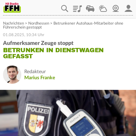
Playlist
Staupilot
Wetter
Webcam
Mein
Nachrichten
>
Nordhessen
>
Betrunkener Autohaus-Mitarbeiter ohne
Führerschein gestoppt
01.08.2025, 10:34 Uhr
Aufmerksamer Zeuge stoppt
BETRUNKEN IN DIENSTWAGEN
GEFASST
Redakteur
Marius Franke