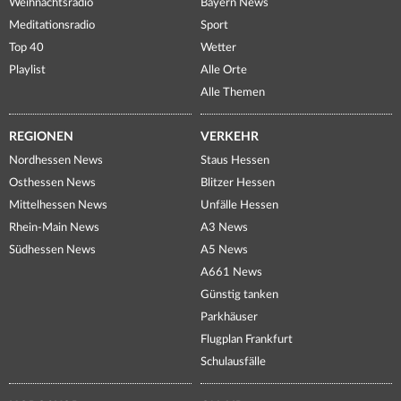
Weihnachtsradio
Bayern News
Meditationsradio
Sport
Top 40
Wetter
Playlist
Alle Orte
Alle Themen
REGIONEN
VERKEHR
Nordhessen News
Staus Hessen
Osthessen News
Blitzer Hessen
Mittelhessen News
Unfälle Hessen
Rhein-Main News
A3 News
Südhessen News
A5 News
A661 News
Günstig tanken
Parkhäuser
Flugplan Frankfurt
Schulausfälle