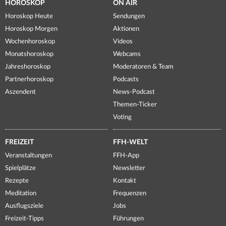
HOROSKOP
ON AIR
Horoskop Heute
Sendungen
Horoskop Morgen
Aktionen
Wochenhoroskop
Videos
Monatshoroskop
Webcams
Jahreshoroskop
Moderatoren & Team
Partnerhoroskop
Podcasts
Aszendent
News-Podcast
Themen-Ticker
Voting
FREIZEIT
FFH-WELT
Veranstaltungen
FFH-App
Spielplätze
Newsletter
Rezepte
Kontakt
Meditation
Frequenzen
Ausflugsziele
Jobs
Freizeit-Tipps
Führungen