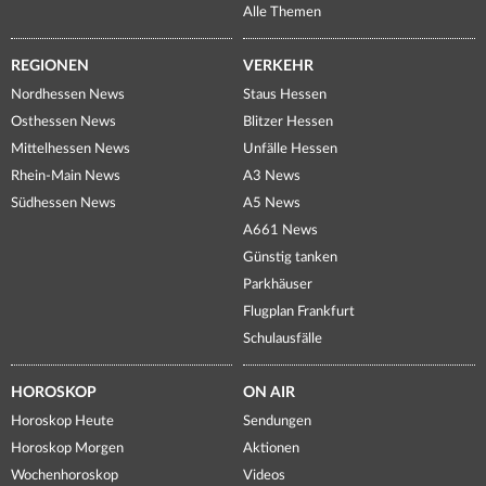
Alle Themen
REGIONEN
VERKEHR
Nordhessen News
Staus Hessen
Osthessen News
Blitzer Hessen
Mittelhessen News
Unfälle Hessen
Rhein-Main News
A3 News
Südhessen News
A5 News
A661 News
Günstig tanken
Parkhäuser
Flugplan Frankfurt
Schulausfälle
HOROSKOP
ON AIR
Horoskop Heute
Sendungen
Horoskop Morgen
Aktionen
Wochenhoroskop
Videos