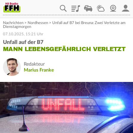
Playlist
Staupilot
Wetter
Webcam
Mein
Nachrichten
>
Nordhessen
>
Unfall auf B7 bei Breuna: Zwei Verletzte am
Dienstagmorgen
07.10.2025, 15:21 Uhr
Unfall auf der B7
MANN LEBENSGEFÄHRLICH VERLETZT
Redakteur
Marius Franke