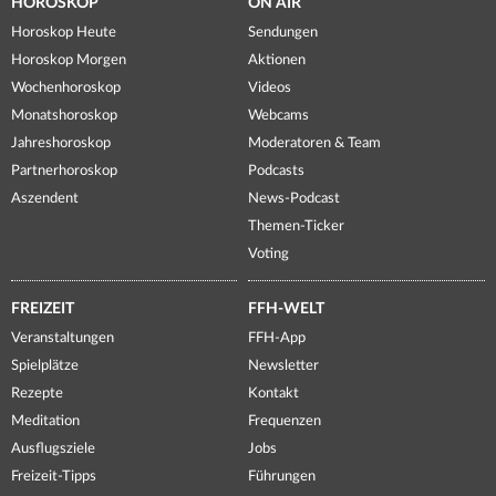
HOROSKOP
ON AIR
Horoskop Heute
Sendungen
Horoskop Morgen
Aktionen
Wochenhoroskop
Videos
Monatshoroskop
Webcams
Jahreshoroskop
Moderatoren & Team
Partnerhoroskop
Podcasts
Aszendent
News-Podcast
Themen-Ticker
Voting
FREIZEIT
FFH-WELT
Veranstaltungen
FFH-App
Spielplätze
Newsletter
Rezepte
Kontakt
Meditation
Frequenzen
Ausflugsziele
Jobs
Freizeit-Tipps
Führungen