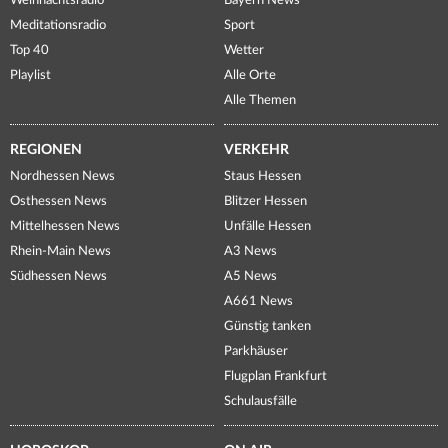
Weihnachtsradio
Bayern News
Meditationsradio
Sport
Top 40
Wetter
Playlist
Alle Orte
Alle Themen
REGIONEN
VERKEHR
Nordhessen News
Staus Hessen
Osthessen News
Blitzer Hessen
Mittelhessen News
Unfälle Hessen
Rhein-Main News
A3 News
Südhessen News
A5 News
A661 News
Günstig tanken
Parkhäuser
Flugplan Frankfurt
Schulausfälle