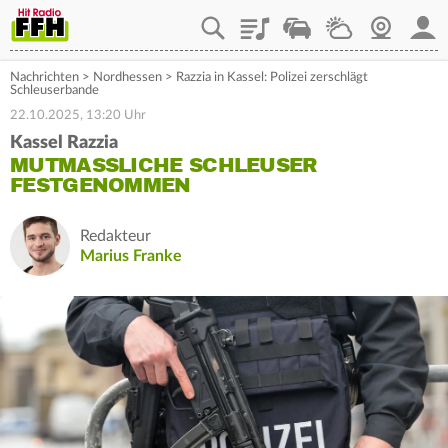
Playlist
Staupilot
Wetter
Webcam
Mein
Nachrichten
>
Nordhessen
>
Razzia in Kassel: Polizei zerschlägt
Schleuserbande
22.10.2025, 13:20 Uhr
Kassel Razzia
MUTMASSLICHE SCHLEUSER F
ESTGENOMMEN
Redakteur
Marius Franke