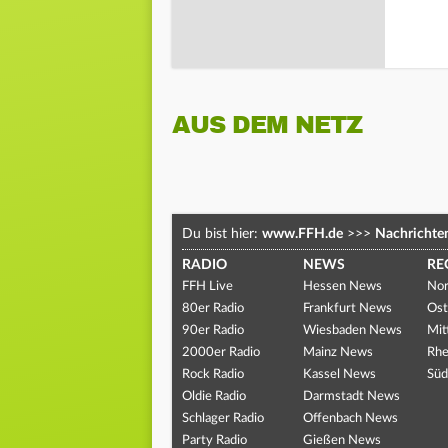
AUS DEM NETZ
Du bist hier:
www.FFH.de
>>>
Nachrichte
RADIO
NEWS
RE
FFH Live
Hessen News
Nor
80er Radio
Frankfurt News
Ost
90er Radio
Wiesbaden News
Mit
2000er Radio
Mainz News
Rhe
Rock Radio
Kassel News
Süd
Oldie Radio
Darmstadt News
Schlager Radio
Offenbach News
Party Radio
Gießen News