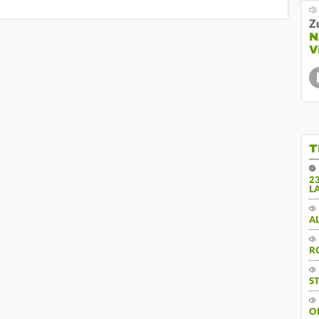
Z
N
V
T
2
L
A
R
S
O