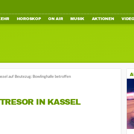
KEHR
HOROSKOP
ON AIR
MUSIK
AKTIONEN
VIDE
A
assel auf Beutezug: Bowlinghalle betroffen
TRESOR IN KASSEL