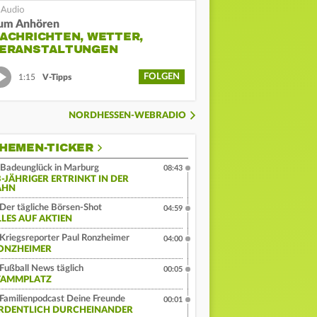
um Anhören
ACHRICHTEN, WETTER,
ERANSTALTUNGEN
FOLGEN
1:15
V-Tipps
NORDHESSEN-WEBRADIO
HEMEN-TICKER
Badeunglück in Marburg
08:43
3-JÄHRIGER ERTRINKT IN DER
AHN
Der tägliche Börsen-Shot
04:59
LLES AUF AKTIEN
Kriegsreporter Paul Ronzheimer
04:00
ONZHEIMER
Fußball News täglich
00:05
TAMMPLATZ
Familienpodcast Deine Freunde
00:01
RDENTLICH DURCHEINANDER