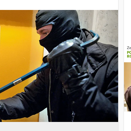
Ze
P
R