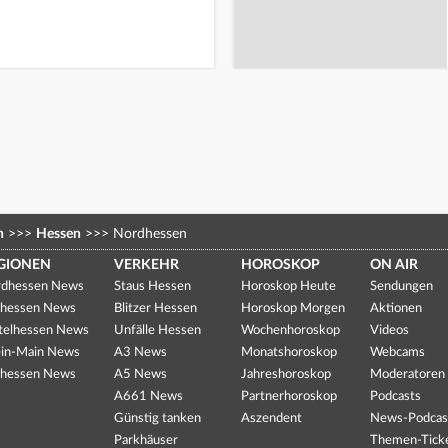
n
>>>
Hessen
>>>
Nordhessen
GIONEN
VERKEHR
HOROSKOP
ON AIR
dhessen News
Staus Hessen
Horoskop Heute
Sendungen
hessen News
Blitzer Hessen
Horoskop Morgen
Aktionen
telhessen News
Unfälle Hessen
Wochenhoroskop
Videos
in-Main News
A3 News
Monatshoroskop
Webcams
hessen News
A5 News
Jahreshoroskop
Moderatoren
A661 News
Partnerhoroskop
Podcasts
Günstig tanken
Aszendent
News-Podcas
Parkhäuser
Themen-Tick