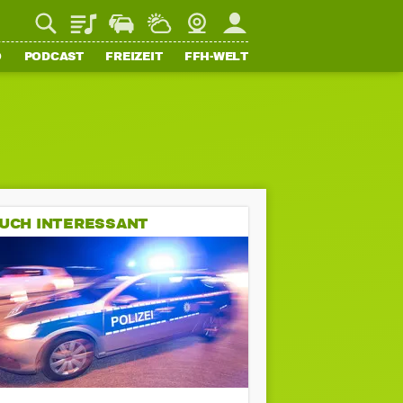
Playlist
Staupilot
Wetter
Webcam
Mein FFH
O
PODCAST
FREIZEIT
FFH-WELT
UCH INTERESSANT