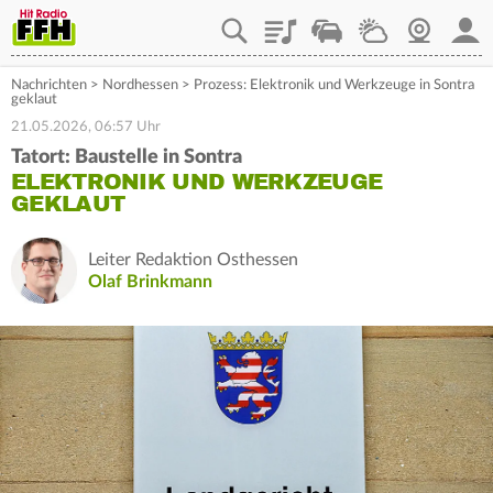
Playlist
Staupilot
Wetter
Webcam
Mein
Nachrichten
>
Nordhessen
>
Prozess: Elektronik und Werkzeuge in Sontra
geklaut
21.05.2026, 06:57 Uhr
Tatort: Baustelle in Sontra
ELEKTRONIK UND WERKZEUGE
GEKLAUT
Leiter Redaktion Osthessen
Olaf Brinkmann