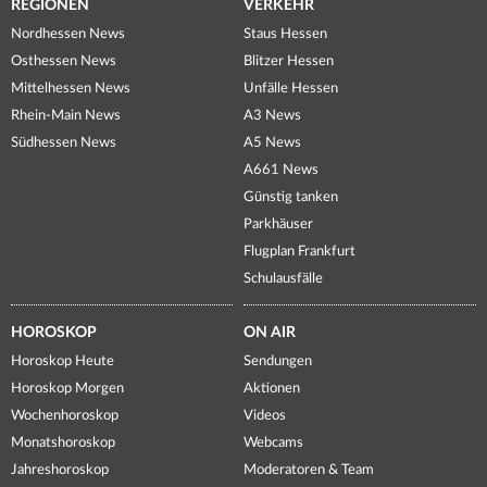
REGIONEN
VERKEHR
Nordhessen News
Staus Hessen
Osthessen News
Blitzer Hessen
Mittelhessen News
Unfälle Hessen
Rhein-Main News
A3 News
Südhessen News
A5 News
A661 News
Günstig tanken
Parkhäuser
Flugplan Frankfurt
Schulausfälle
HOROSKOP
ON AIR
Horoskop Heute
Sendungen
Horoskop Morgen
Aktionen
Wochenhoroskop
Videos
Monatshoroskop
Webcams
Jahreshoroskop
Moderatoren & Team