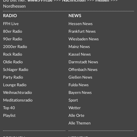
Du bist hier:
www.FFH.de
>>>
Nachrichten
>>>
Hessen
>>>
Nordhessen
RADIO
NEWS
FFH Live
Hessen News
80er Radio
Frankfurt News
90er Radio
Wiesbaden News
2000er Radio
Mainz News
Rock Radio
Kassel News
Oldie Radio
Darmstadt News
Schlager Radio
Offenbach News
Party Radio
Gießen News
Lounge Radio
Fulda News
Weihnachtsradio
Bayern News
Meditationsradio
Sport
Top 40
Wetter
Playlist
Alle Orte
Alle Themen