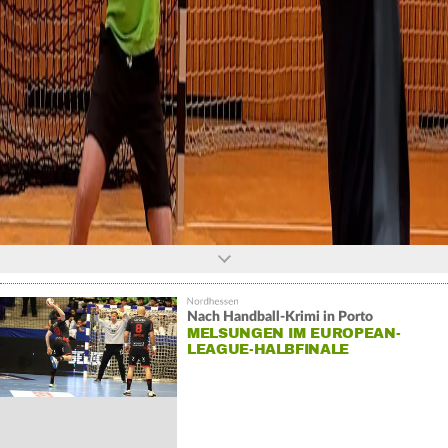
0
seconds
of
0
seconds
Nach Handball-Krimi in Porto
MELSUNGEN IM EUROPEAN-
LEAGUE-HALBFINALE