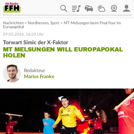
Playlist
Staupilot
Wetter
Webcam
Mein
Nachrichten
>
Nordhessen
,
Sport
>
MT Melsungen beim Final Four im
Europapokal
29.05.2026, 16:29 Uhr
Torwart Simic der X-Faktor
MT MELSUNGEN WILL EUROPAPOKAL
HOLEN
Redakteur
Marius Franke