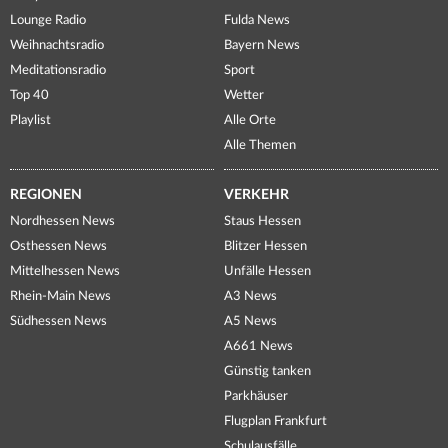
Lounge Radio
Fulda News
Weihnachtsradio
Bayern News
Meditationsradio
Sport
Top 40
Wetter
Playlist
Alle Orte
Alle Themen
REGIONEN
VERKEHR
Nordhessen News
Staus Hessen
Osthessen News
Blitzer Hessen
Mittelhessen News
Unfälle Hessen
Rhein-Main News
A3 News
Südhessen News
A5 News
A661 News
Günstig tanken
Parkhäuser
Flugplan Frankfurt
Schulausfälle