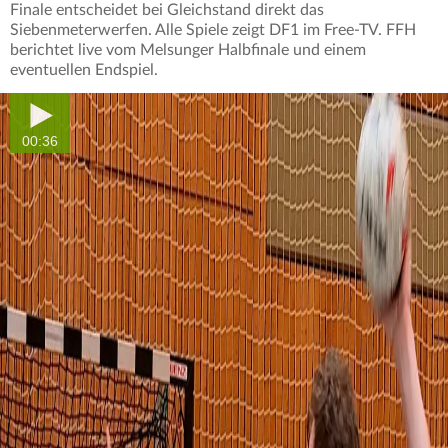
Finale entscheidet bei Gleichstand direkt das
Siebenmeterwerfen. Alle Spiele zeigt DF1 im Free-TV. FFH
berichtet live vom Melsunger Halbfinale und einem
eventuellen Endspiel.
00:36