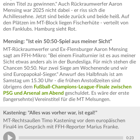
einen Titel zu gewinnen." Auch Rückraumwerfer Aaron
Mensing war 2025 nicht dabei - er riss sich die
Achillessehne. Jetzt sind beide zurück und beide heiß. Auf
den Plätzen im MT-Block liegen Fischerhüte - verteilt von
den Fanklubs. Hamburg sieht Rot.
Mensing: “Ist ein 50:50-Spiel aus meiner Sicht”
MT-Rückraumwerfer und Ex-Flensburger Aaron Mensing
sagt am FFH-Mikro: "Bei einem Finalturnier ist es aus meiner
Sicht etwas anders als in der Bundesliga. Für mich stehen die
Chancen 50:50. Nur zwei Siege am Wochenende und wir
sind Europapokal-Sieger." Anwurf des Halbfinals ist am
Samstag um 15.30 Uhr - die frühen Anstoßzeiten sind
übrigens dem
Fußball-Champions-League-Finale zwischen
PSG und Arsenal am Abend
geschuldet. Es wäre der erste
(langersehnte) Vereinstitel für die MT Melsungen.
Kastening: "Alles was vorher war, ist egal!"
MT-Rechtsaußen Timo Kastening vor dem europäischen
Final4 im Gespräch mit FFH-Reporter Marius Franke.
0:23