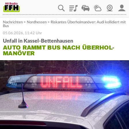
Playlist
Staupilot
Wetter
Webcam
Mein
Nachrichten
>
Nordhessen
>
Riskantes Überholmanöver: Audi kollidiert mit
Bus
05.06.2026, 11:42 Uhr
Unfall in Kassel-Bettenhausen
AUTO RAMMT BUS NACH ÜBERHOL-
MANÖVER