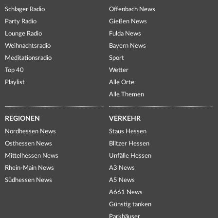
Schlager Radio
Offenbach News
Party Radio
Gießen News
Lounge Radio
Fulda News
Weihnachtsradio
Bayern News
Meditationsradio
Sport
Top 40
Wetter
Playlist
Alle Orte
Alle Themen
REGIONEN
VERKEHR
Nordhessen News
Staus Hessen
Osthessen News
Blitzer Hessen
Mittelhessen News
Unfälle Hessen
Rhein-Main News
A3 News
Südhessen News
A5 News
A661 News
Günstig tanken
Parkhäuser