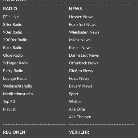
RADIO
NEWS
FFH Live
Hessen News
80er Radio
Frankfurt News
90er Radio
Wiesbaden News
2000er Radio
Mainz News
Rock Radio
Kassel News
Oldie Radio
Darmstadt News
Schlager Radio
Offenbach News
Party Radio
Gießen News
Lounge Radio
Fulda News
Weihnachtsradio
Bayern News
Meditationsradio
Sport
Top 40
Wetter
Playlist
Alle Orte
Alle Themen
REGIONEN
VERKEHR