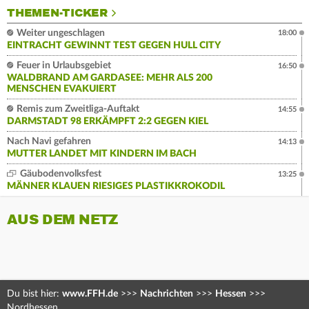
THEMEN-TICKER
Weiter ungeschlagen
18:00
EINTRACHT GEWINNT TEST GEGEN HULL CITY
Feuer in Urlaubsgebiet
16:50
WALDBRAND AM GARDASEE: MEHR ALS 200
MENSCHEN EVAKUIERT
Remis zum Zweitliga-Auftakt
14:55
DARMSTADT 98 ERKÄMPFT 2:2 GEGEN KIEL
Nach Navi gefahren
14:13
MUTTER LANDET MIT KINDERN IM BACH
Gäubodenvolksfest
13:25
MÄNNER KLAUEN RIESIGES PLASTIKKROKODIL
AUS DEM NETZ
Du bist hier:
www.FFH.de
>>>
Nachrichten
>>>
Hessen
>>>
Nordhessen