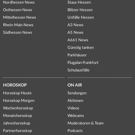
Nordhessen News
Staus Hessen
Osthessen News
Blitzer Hessen
Mittelhessen News
Unfälle Hessen
Rhein-Main News
A3 News
Südhessen News
A5 News
A661 News
Günstig tanken
Parkhäuser
Flugplan Frankfurt
Schulausfälle
HOROSKOP
ON AIR
Horoskop Heute
Sendungen
Horoskop Morgen
Aktionen
Wochenhoroskop
Videos
Monatshoroskop
Webcams
Jahreshoroskop
Moderatoren & Team
Partnerhoroskop
Podcasts