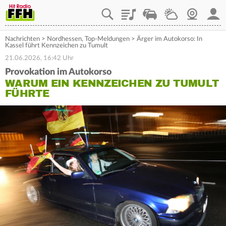
Playlist
Staupilot
Wetter
Webcam
Mein
Nachrichten
>
Nordhessen
,
Top-Meldungen
>
Ärger im Autokorso: In
Kassel führt Kennzeichen zu Tumult
21.06.2026, 16:42 Uhr
Provokation im Autokorso
WARUM EIN KENNZEICHEN ZU TUMULT
FÜHRTE