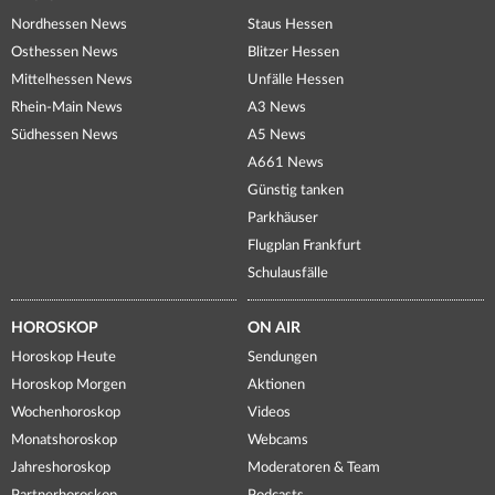
Nordhessen News
Staus Hessen
Osthessen News
Blitzer Hessen
Mittelhessen News
Unfälle Hessen
Rhein-Main News
A3 News
Südhessen News
A5 News
A661 News
Günstig tanken
Parkhäuser
Flugplan Frankfurt
Schulausfälle
HOROSKOP
ON AIR
Horoskop Heute
Sendungen
Horoskop Morgen
Aktionen
Wochenhoroskop
Videos
Monatshoroskop
Webcams
Jahreshoroskop
Moderatoren & Team