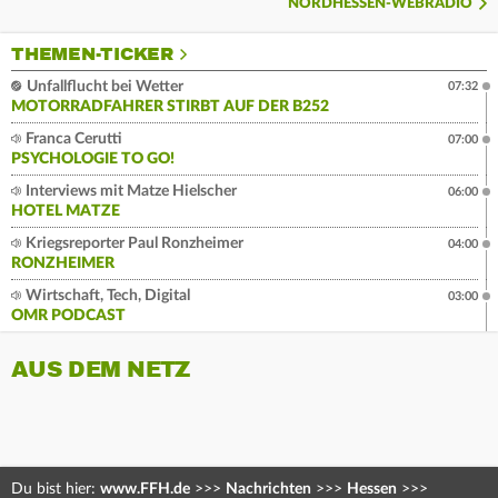
NORDHESSEN-WEBRADIO
THEMEN-TICKER
Unfallflucht bei Wetter
07:32
MOTORRADFAHRER STIRBT AUF DER B252
Franca Cerutti
07:00
PSYCHOLOGIE TO GO!
Interviews mit Matze Hielscher
06:00
HOTEL MATZE
Kriegsreporter Paul Ronzheimer
04:00
RONZHEIMER
Wirtschaft, Tech, Digital
03:00
OMR PODCAST
AUS DEM NETZ
Du bist hier:
www.FFH.de
>>>
Nachrichten
>>>
Hessen
>>>