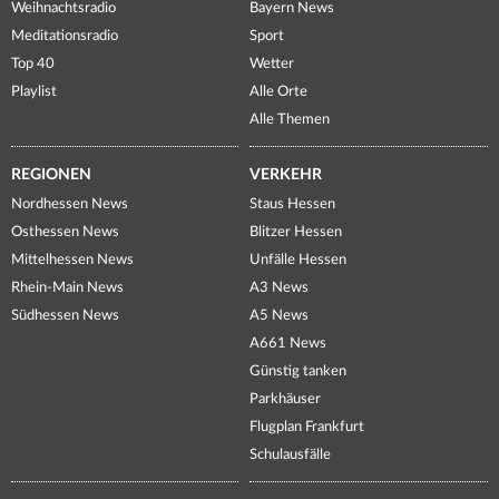
Weihnachtsradio
Bayern News
Meditationsradio
Sport
Top 40
Wetter
Playlist
Alle Orte
Alle Themen
REGIONEN
VERKEHR
Nordhessen News
Staus Hessen
Osthessen News
Blitzer Hessen
Mittelhessen News
Unfälle Hessen
Rhein-Main News
A3 News
Südhessen News
A5 News
A661 News
Günstig tanken
Parkhäuser
Flugplan Frankfurt
Schulausfälle