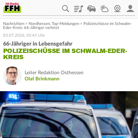
Playlist
Staupilot
Wetter
Webcam
Mein
Nachrichten
>
Nordhessen
,
Top-Meldungen
>
Polizeischüsse im Schwalm-
Eder-Kreis: 66-Jähriger verletzt
03.07.2026, 05:41 Uhr
66-Jähriger in Lebensgefahr
POLIZEISCHÜSSE IM SCHWALM-EDER-
KREIS
Leiter Redaktion Osthessen
Olaf Brinkmann