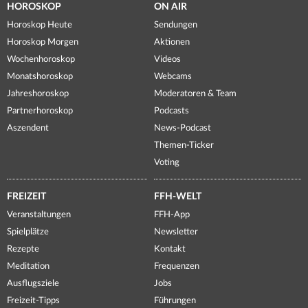
HOROSKOP
ON AIR
Horoskop Heute
Sendungen
Horoskop Morgen
Aktionen
Wochenhoroskop
Videos
Monatshoroskop
Webcams
Jahreshoroskop
Moderatoren & Team
Partnerhoroskop
Podcasts
Aszendent
News-Podcast
Themen-Ticker
Voting
FREIZEIT
FFH-WELT
Veranstaltungen
FFH-App
Spielplätze
Newsletter
Rezepte
Kontakt
Meditation
Frequenzen
Ausflugsziele
Jobs
Freizeit-Tipps
Führungen