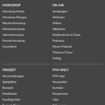
HOROSKOP
ON AIR
Horoskop Heute
Sendungen
Horoskop Morgen
Aktionen
Wochenhoroskop
Videos
Monatshoroskop
Webcams
Jahreshoroskop
Moderatoren & Team
Partnerhoroskop
Podcasts
Aszendent
News-Podcast
Themen-Ticker
Voting
FREIZEIT
FFH-WELT
Veranstaltungen
FFH-App
Spielplätze
Newsletter
Rezepte
Kontakt
Meditation
Frequenzen
Ausflugsziele
Jobs