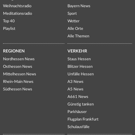
Weihnachtsradio
Bayern News
Meditationsradio
Sport
Top 40
Wetter
Playlist
Alle Orte
Alle Themen
REGIONEN
VERKEHR
Nordhessen News
Staus Hessen
Osthessen News
Blitzer Hessen
Mittelhessen News
Unfälle Hessen
Rhein-Main News
A3 News
Südhessen News
A5 News
A661 News
Günstig tanken
Parkhäuser
Flugplan Frankfurt
Schulausfälle