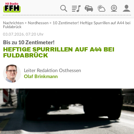
Playlist
Staupilot
Wetter
Webcam
Mein
Nachrichten
>
Nordhessen
>
10 Zentimeter! Heftige Spurrillen auf A44 bei
Fuldabrück
03.07.2026, 07:20 Uhr
Bis zu 10 Zentimeter!
HEFTIGE SPURRILLEN AUF A44 BEI
FULDABRÜCK
Leiter Redaktion Osthessen
Olaf Brinkmann