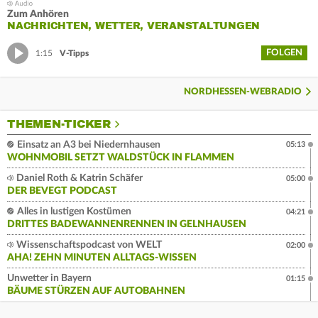
Zum Anhören
NACHRICHTEN, WETTER, VERANSTALTUNGEN
FOLGEN
1:15
V-Tipps
NORDHESSEN-WEBRADIO
THEMEN-TICKER
Einsatz an A3 bei Niedernhausen
05:13
WOHNMOBIL SETZT WALDSTÜCK IN FLAMMEN
Daniel Roth & Katrin Schäfer
05:00
DER BEVEGT PODCAST
Alles in lustigen Kostümen
04:21
DRITTES BADEWANNENRENNEN IN GELNHAUSEN
Wissenschaftspodcast von WELT
02:00
AHA! ZEHN MINUTEN ALLTAGS-WISSEN
Unwetter in Bayern
01:15
BÄUME STÜRZEN AUF AUTOBAHNEN