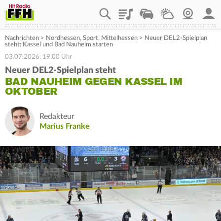
Playlist
Staupilot
Wetter
Webcam
Mein
Nachrichten
>
Nordhessen
,
Sport
,
Mittelhessen
>
Neuer DEL2-Spielplan
steht: Kassel und Bad Nauheim starten
03.07.2026, 19:00 Uhr
Neuer DEL2-Spielplan steht
BAD NAUHEIM GEGEN KASSEL IM
OKTOBER
Redakteur
Marius Franke