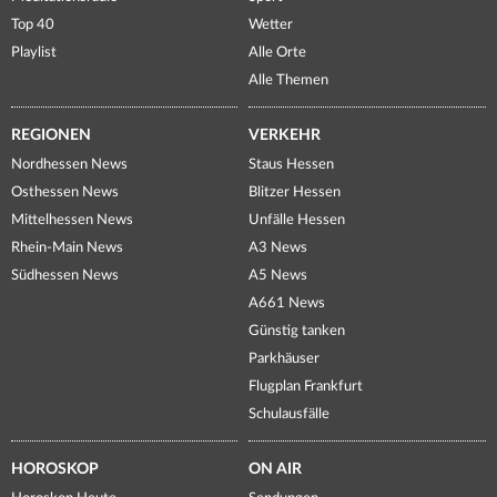
Top 40
Wetter
Playlist
Alle Orte
Alle Themen
REGIONEN
VERKEHR
Nordhessen News
Staus Hessen
Osthessen News
Blitzer Hessen
Mittelhessen News
Unfälle Hessen
Rhein-Main News
A3 News
Südhessen News
A5 News
A661 News
Günstig tanken
Parkhäuser
Flugplan Frankfurt
Schulausfälle
HOROSKOP
ON AIR