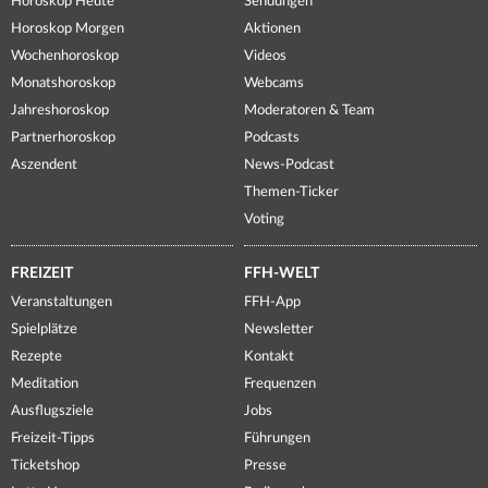
Horoskop Heute
Sendungen
Horoskop Morgen
Aktionen
Wochenhoroskop
Videos
Monatshoroskop
Webcams
Jahreshoroskop
Moderatoren & Team
Partnerhoroskop
Podcasts
Aszendent
News-Podcast
Themen-Ticker
Voting
FREIZEIT
FFH-WELT
Veranstaltungen
FFH-App
Spielplätze
Newsletter
Rezepte
Kontakt
Meditation
Frequenzen
Ausflugsziele
Jobs
Freizeit-Tipps
Führungen
Ticketshop
Presse