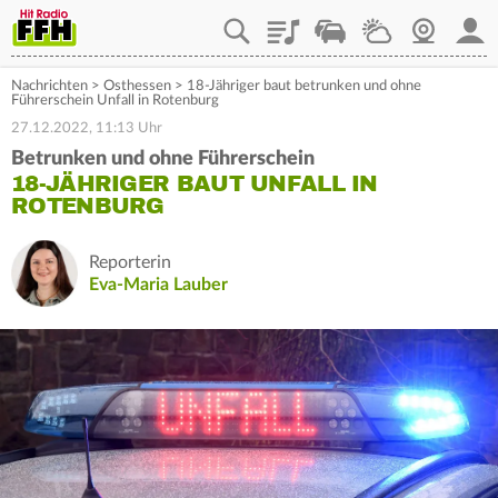
Playlist
Staupilot
Wetter
Webcam
Mein
Nachrichten
>
Osthessen
>
18-Jähriger baut betrunken und ohne
Führerschein Unfall in Rotenburg
27.12.2022, 11:13 Uhr
Betrunken und ohne Führerschein
18-JÄHRIGER BAUT UNFALL IN
ROTENBURG
Reporterin
Eva-Maria Lauber