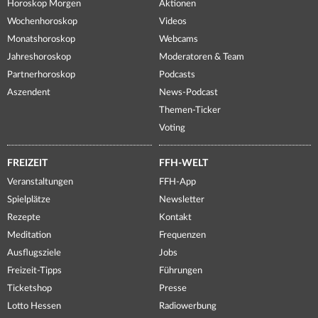
Horoskop Morgen
Aktionen
Wochenhoroskop
Videos
Monatshoroskop
Webcams
Jahreshoroskop
Moderatoren & Team
Partnerhoroskop
Podcasts
Aszendent
News-Podcast
Themen-Ticker
Voting
FREIZEIT
FFH-WELT
Veranstaltungen
FFH-App
Spielplätze
Newsletter
Rezepte
Kontakt
Meditation
Frequenzen
Ausflugsziele
Jobs
Freizeit-Tipps
Führungen
Ticketshop
Presse
Lotto Hessen
Radiowerbung