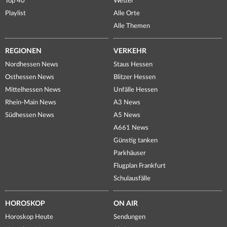
Top 40
Wetter
Playlist
Alle Orte
Alle Themen
REGIONEN
VERKEHR
Nordhessen News
Staus Hessen
Osthessen News
Blitzer Hessen
Mittelhessen News
Unfälle Hessen
Rhein-Main News
A3 News
Südhessen News
A5 News
A661 News
Günstig tanken
Parkhäuser
Flugplan Frankfurt
Schulausfälle
HOROSKOP
ON AIR
Horoskop Heute
Sendungen