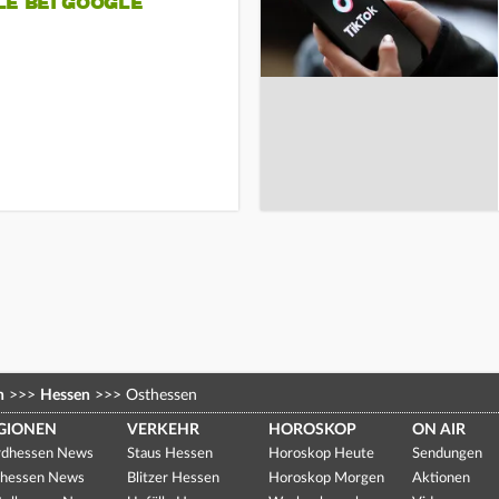
LE BEI GOOGLE
n
>>>
Hessen
>>>
Osthessen
GIONEN
VERKEHR
HOROSKOP
ON AIR
dhessen News
Staus Hessen
Horoskop Heute
Sendungen
hessen News
Blitzer Hessen
Horoskop Morgen
Aktionen