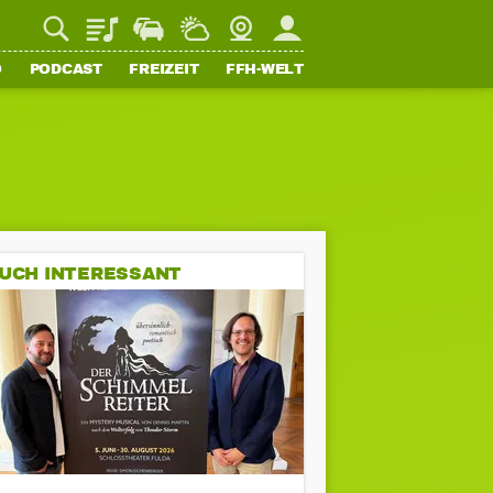
Playlist
Staupilot
Wetter
Webcam
Mein FFH
O
PODCAST
FREIZEIT
FFH-WELT
UCH INTERESSANT