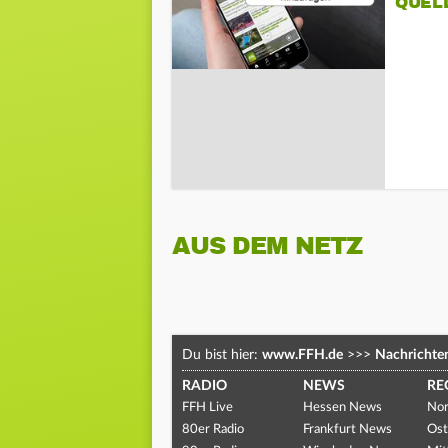
QUEL
AUS DEM NETZ
Du bist hier:
www.FFH.de
>>>
Nachrichte
RADIO
NEWS
RE
FFH Live
Hessen News
Nor
80er Radio
Frankfurt News
Ost