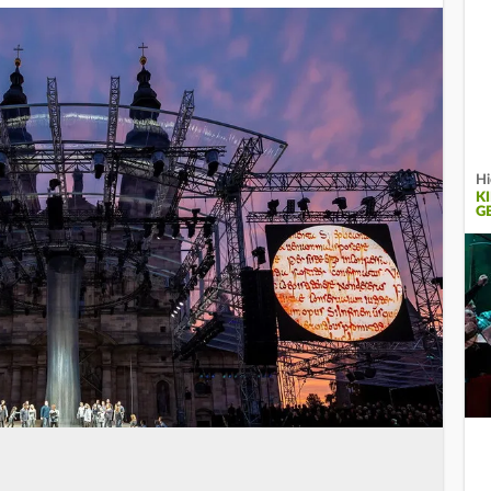
Hi
K
G