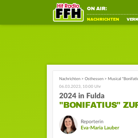
ON AIR:
NACHRICHTEN
VER
Nachrichten
>
Osthessen
>
Musical "Bonifat
06.03.2023, 10:00 Uhr
2024 in Fulda
"BONIFATIUS" Z
Reporterin
Eva-Maria Lauber