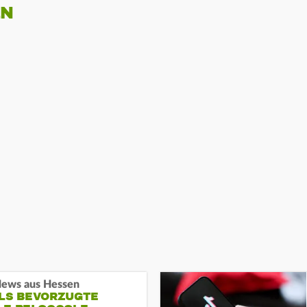
EN
ews aus Hessen
ALS BEVORZUGTE