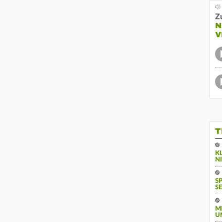
Z
N
V
T
K
N
S
SE
M
U