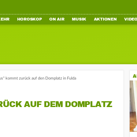
KEHR
HOROSKOP
ON AIR
MUSIK
AKTIONEN
VIDE
A
ius" kommt zurück auf den Domplatz in Fulda
URÜCK AUF DEM DOMPLATZ