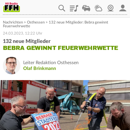
Playlist
Staupilot
Wetter
Webcam
Mein
Nachrichten
>
Osthessen
>
132 neue Mitglieder: Bebra gewinnt
Feuerwehrwette
24.03.2023, 12:22 Uhr
132 neue Mitglieder
BEBRA GEWINNT FEUERWEHRWETTE
Leiter Redaktion Osthessen
Olaf Brinkmann