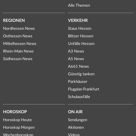
Alle Themen
REGIONEN
VERKEHR
Nordhessen News
Staus Hessen
Osthessen News
Blitzer Hessen
Mittelhessen News
Unfälle Hessen
Rhein-Main News
A3 News
Südhessen News
A5 News
A661 News
Günstig tanken
Parkhäuser
Flugplan Frankfurt
Schulausfälle
HOROSKOP
ON AIR
Horoskop Heute
Sendungen
Horoskop Morgen
Aktionen
Wochenhoroskop
Videos