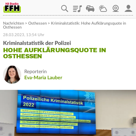
Playlist
Staupilot
Wetter
Webcam
Mein
Nachrichten
>
Osthessen
>
Kriminalstatistik: Hohe Aufklärungsquote in
Osthessen
28.03.2023, 13:54 Uhr
Kriminalstatistik der Polizei
HOHE AUFKLÄRUNGSQUOTE IN
OSTHESSEN
Reporterin
Eva-Maria Lauber