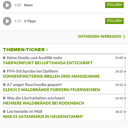
FOLGEN
1:05
News
FOLGEN
1:15
V-Tipps
OSTHESSEN-WEBRADIO
THEMEN-TICKER
Keine Streiks und Ausfälle mehr
21:00
TARIFKONFLIKT BEI LUFTHANSA ENTSCHÄRFT
FFH-Stichprobe bei Optikern
19:25
SONNENFINSTERNIS-BRILLEN SIND MANGELWARE
A7 wegen Rauchwolke gesperrt
19:22
GLEICH 3 WALDBRÄNDE FORDERN FEUERWEHREN
Was die Löscharbeiten erschwert
19:19
MEHRERE WALDBRÄNDE BEI RODENBACH
Leichenteile im Müll
18:21
WAR ES SATANISMUS IN HEUSENSTAMM?