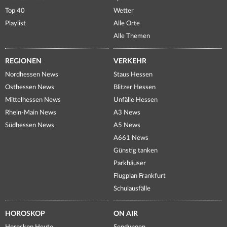
Top 40
Wetter
Playlist
Alle Orte
Alle Themen
REGIONEN
VERKEHR
Nordhessen News
Staus Hessen
Osthessen News
Blitzer Hessen
Mittelhessen News
Unfälle Hessen
Rhein-Main News
A3 News
Südhessen News
A5 News
A661 News
Günstig tanken
Parkhäuser
Flugplan Frankfurt
Schulausfälle
HOROSKOP
ON AIR