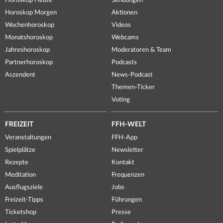
Horoskop Heute
Sendungen
Horoskop Morgen
Aktionen
Wochenhoroskop
Videos
Monatshoroskop
Webcams
Jahreshoroskop
Moderatoren & Team
Partnerhoroskop
Podcasts
Aszendent
News-Podcast
Themen-Ticker
Voting
FREIZEIT
FFH-WELT
Veranstaltungen
FFH-App
Spielplätze
Newsletter
Rezepte
Kontakt
Meditation
Frequenzen
Ausflugsziele
Jobs
Freizeit-Tipps
Führungen
Ticketshop
Presse