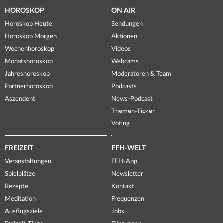
HOROSKOP
ON AIR
Horoskop Heute
Sendungen
Horoskop Morgen
Aktionen
Wochenhoroskop
Videos
Monatshoroskop
Webcams
Jahreshoroskop
Moderatoren & Team
Partnerhoroskop
Podcasts
Aszendent
News-Podcast
Themen-Ticker
Voting
FREIZEIT
FFH-WELT
Veranstaltungen
FFH-App
Spielplätze
Newsletter
Rezepte
Kontakt
Meditation
Frequenzen
Ausflugsziele
Jobs