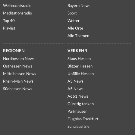
Weihnachtsradio
Bayern News
Meditationsradio
Sport
Top 40
Wetter
Playlist
Alle Orte
Alle Themen
REGIONEN
VERKEHR
Nordhessen News
Staus Hessen
Osthessen News
Blitzer Hessen
Mittelhessen News
Unfälle Hessen
Rhein-Main News
A3 News
Südhessen News
A5 News
A661 News
Günstig tanken
Parkhäuser
Flugplan Frankfurt
Schulausfälle