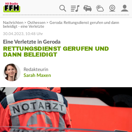
Playlist
Staupilot
Wetter
Webcam
Mein
Nachrichten
>
Osthessen
>
Geroda: Rettungsdienst gerufen und dann
beleidigt - eine Verletzte
30.04.2023, 10:48 Uhr
Eine Verletzte in Geroda
RETTUNGSDIENST GERUFEN UND
DANN BELEIDIGT
Redakteurin
Sarah Maxen