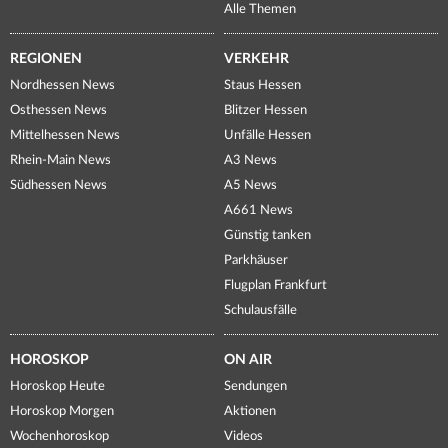
Alle Themen
REGIONEN
VERKEHR
Nordhessen News
Staus Hessen
Osthessen News
Blitzer Hessen
Mittelhessen News
Unfälle Hessen
Rhein-Main News
A3 News
Südhessen News
A5 News
A661 News
Günstig tanken
Parkhäuser
Flugplan Frankfurt
Schulausfälle
HOROSKOP
ON AIR
Horoskop Heute
Sendungen
Horoskop Morgen
Aktionen
Wochenhoroskop
Videos