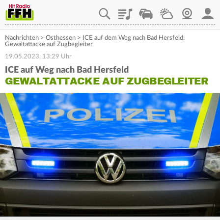
Playlist
Staupilot
Wetter
Webcam
Mein
Nachrichten
>
Osthessen
>
ICE auf dem Weg nach Bad Hersfeld:
Gewaltattacke auf Zugbegleiter
19.05.2023, 13:29 Uhr
ICE auf Weg nach Bad Hersfeld
GEWALTATTACKE AUF ZUGBEGLEITER