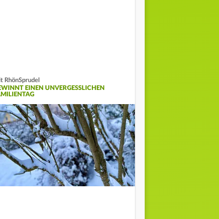
t RhönSprudel
EWINNT EINEN UNVERGESSLICHEN
AMILIENTAG