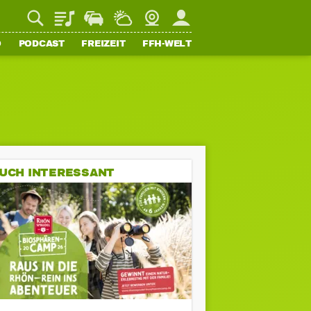
Playlist
Staupilot
Wetter
Webcam
Mein FFH
O
PODCAST
FREIZEIT
FFH-WELT
UCH INTERESSANT