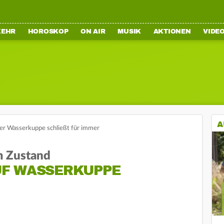
KEHR
HOROSKOP
ON AIR
MUSIK
AKTIONEN
VIDE
A
der Wasserkuppe schließt für immer
m Zustand
UF WASSERKUPPE