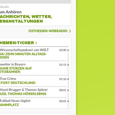
um Anhören
ACHRICHTEN, WETTER,
ERANSTALTUNGEN
OSTHESSEN-WEBRADIO
HEMEN-TICKER
Wissenschaftspodcast von WELT
02:00
HA! ZEHN MINUTEN ALLTAGS-
ISSEN
wetter in Bayern
01:15
ÄUME STÜRZEN AUF
UTOBAHNEN
True Crime
01:10
ATORT DEUTSCHLAND
Hazel Brugger & Thomas Spitzer
00:01
AZEL THOMAS HÖRERLEBNIS
Fußball News täglich
00:01
TAMMPLATZ