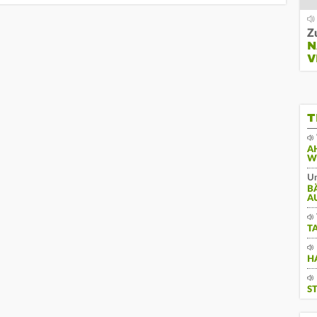
Z
N
V
T
A
W
Un
B
A
T
H
S