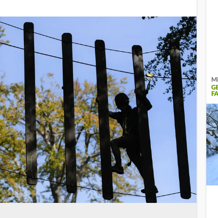
Mi
G
F