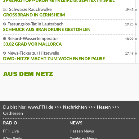
SPRENGSTOFF-DROHNE IN LEIPZIG: SEMTEX IM SPIEL
Schwarze Rauchwolke
19:43
GROSSBRAND IN GERNSHEIM
Fassungslos-Tat in Lauterbach
19:25
SCHMUCK AUS BRANDRUINE GESTOHLEN
Rekord-Wassertemperatur
18:29
33,02 GRAD VOR MALLORCA
News-Ticker zur Hitzewelle
17:49
DWD: HITZE MACHT ZUM WOCHENENDE PAUSE
AUS DEM NETZ
Du bist hier:
www.FFH.de
>>>
Nachrichten
>>>
Hessen
>>>
Osthessen
RADIO
NEWS
FFH Live
Hessen News