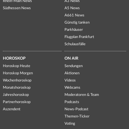
Rhein-Main News
A3 News
Südhessen News
A5 News
A661 News
Günstig tanken
Parkhäuser
Flugplan Frankfurt
Schulausfälle
HOROSKOP
ON AIR
Horoskop Heute
Sendungen
Horoskop Morgen
Aktionen
Wochenhoroskop
Videos
Monatshoroskop
Webcams
Jahreshoroskop
Moderatoren & Team
Partnerhoroskop
Podcasts
Aszendent
News-Podcast
Themen-Ticker
Voting