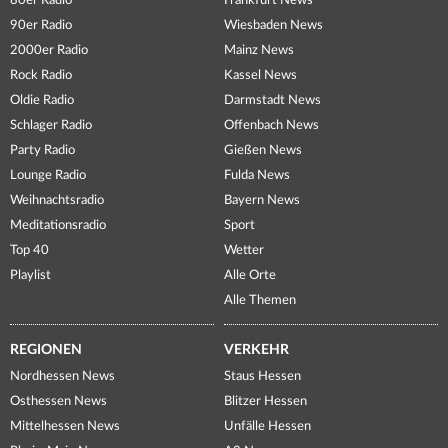
80er Radio
Frankfurt News
90er Radio
Wiesbaden News
2000er Radio
Mainz News
Rock Radio
Kassel News
Oldie Radio
Darmstadt News
Schlager Radio
Offenbach News
Party Radio
Gießen News
Lounge Radio
Fulda News
Weihnachtsradio
Bayern News
Meditationsradio
Sport
Top 40
Wetter
Playlist
Alle Orte
Alle Themen
REGIONEN
VERKEHR
Nordhessen News
Staus Hessen
Osthessen News
Blitzer Hessen
Mittelhessen News
Unfälle Hessen