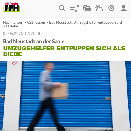
Playlist
Staupilot
Wetter
Webcam
Mein
Nachrichten
>
Osthessen
>
Bad Neustadt: Umzugshelfer entpuppen sich
als Diebe
05.06.2023, 06:20 Uhr
Bad Neustadt an der Saale
UMZUGSHELFER ENTPUPPEN SICH ALS
DIEBE