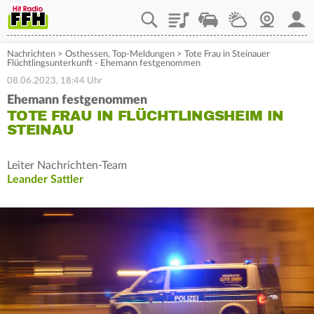
Playlist
Staupilot
Wetter
Webcam
Mein
Nachrichten
>
Osthessen
,
Top-Meldungen
>
Tote Frau in Steinauer
Flüchtlingsunterkunft - Ehemann festgenommen
08.06.2023, 18:44 Uhr
Ehemann festgenommen
TOTE FRAU IN FLÜCHTLINGSHEIM IN
STEINAU
Leiter Nachrichten-Team
Leander Sattler