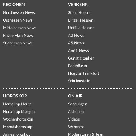
REGIONEN
VERKEHR
Nordhessen News
Staus Hessen
Osthessen News
Blitzer Hessen
Mittelhessen News
Unfälle Hessen
Rhein-Main News
A3 News
Südhessen News
A5 News
A661 News
Günstig tanken
Parkhäuser
Flugplan Frankfurt
Schulausfälle
HOROSKOP
ON AIR
Horoskop Heute
Sendungen
Horoskop Morgen
Aktionen
Wochenhoroskop
Videos
Monatshoroskop
Webcams
Jahreshoroskop
Moderatoren & Team