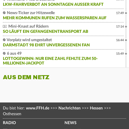
LKW-FAHRVERBOT AN SONNTAGEN AUSSER KRAFT
News-Ticker zur Hitzewelle
17:49
MEHR KOMMUNEN RUFEN ZUM WASSERSPAREN AUF
Mini-Knast auf Rädern
17:14
SO LÄUFT EIN GEFANGENENTRANSPORT AB
Vorplatz wird umgestaltet
16:44
DARMSTADT 98 EHRT UNVERGESSENEN FAN
6 aus 49
15:49
LOTTOGEWINN: NUR EINE ZAHL FEHLTE ZUM 50-
MILLIONEN-JACKPOT
AUS DEM NETZ
Du bist hier:
www.FFH.de
>>>
Nachrichten
>>>
Hessen
>>>
Osthessen
RADIO
NEWS