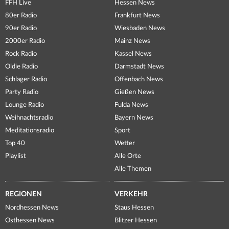
FFH Live
Hessen News
80er Radio
Frankfurt News
90er Radio
Wiesbaden News
2000er Radio
Mainz News
Rock Radio
Kassel News
Oldie Radio
Darmstadt News
Schlager Radio
Offenbach News
Party Radio
Gießen News
Lounge Radio
Fulda News
Weihnachtsradio
Bayern News
Meditationsradio
Sport
Top 40
Wetter
Playlist
Alle Orte
Alle Themen
REGIONEN
VERKEHR
Nordhessen News
Staus Hessen
Osthessen News
Blitzer Hessen