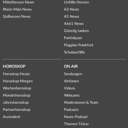
Mittelhessen News
Unfälle Hessen
Rhein-Main News
A3 News
Südhessen News
A5 News
A661 News
Günstig tanken
Parkhäuser
Flugplan Frankfurt
Schulausfälle
HOROSKOP
ON AIR
Horoskop Heute
Sendungen
Horoskop Morgen
Aktionen
Wochenhoroskop
Videos
Monatshoroskop
Webcams
Jahreshoroskop
Moderatoren & Team
Partnerhoroskop
Podcasts
Aszendent
News-Podcast
Themen-Ticker