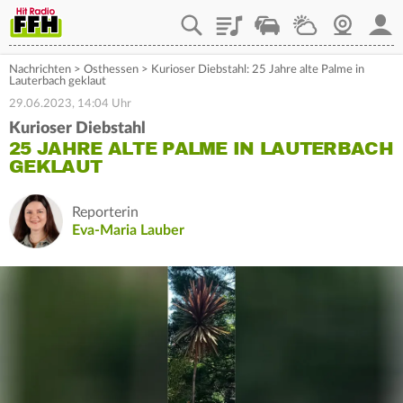
Playlist
Staupilot
Wetter
Webcam
Mein
Nachrichten
>
Osthessen
>
Kurioser Diebstahl: 25 Jahre alte Palme in
Lauterbach geklaut
29.06.2023, 14:04 Uhr
Kurioser Diebstahl
25 JAHRE ALTE PALME IN LAUTERBACH
GEKLAUT
Reporterin
Eva-Maria Lauber