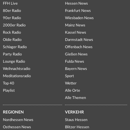
FFH Live
Hessen News
80er Radio
Frankfurt News
90er Radio
Wiesbaden News
2000er Radio
Mainz News
Rock Radio
Kassel News
Oldie Radio
Darmstadt News
Schlager Radio
Offenbach News
Party Radio
Gießen News
Lounge Radio
Fulda News
Weihnachtsradio
Bayern News
Meditationsradio
Sport
Top 40
Wetter
Playlist
Alle Orte
Alle Themen
REGIONEN
VERKEHR
Nordhessen News
Staus Hessen
Osthessen News
Blitzer Hessen