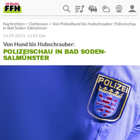
Playlist
Staupilot
Wetter
Webcam
Mein
Nachrichten
>
Osthessen
>
Von Polizeihund bis Hubschrauber: Polizeischau
in Bad Soden-Salmünster
14.09.2023, 13:42 Uhr
Von Hund bis Hubschrauber:
POLIZEISCHAU IN BAD SODEN-
SALMÜNSTER