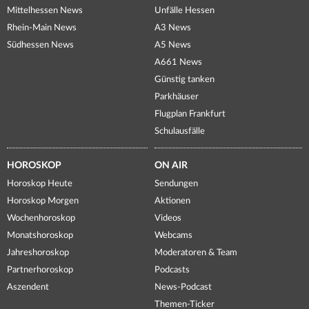
Mittelhessen News
Unfälle Hessen
Rhein-Main News
A3 News
Südhessen News
A5 News
A661 News
Günstig tanken
Parkhäuser
Flugplan Frankfurt
Schulausfälle
HOROSKOP
ON AIR
Horoskop Heute
Sendungen
Horoskop Morgen
Aktionen
Wochenhoroskop
Videos
Monatshoroskop
Webcams
Jahreshoroskop
Moderatoren & Team
Partnerhoroskop
Podcasts
Aszendent
News-Podcast
Themen-Ticker