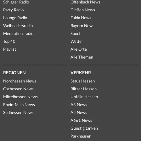
Schlager Radio
Offenbach News
Party Radio
Gießen News
Lounge Radio
Fulda News
Weihnachtsradio
Bayern News
Meditationsradio
Sport
Top 40
Wetter
Playlist
Alle Orte
Alle Themen
REGIONEN
VERKEHR
Nordhessen News
Staus Hessen
Osthessen News
Blitzer Hessen
Mittelhessen News
Unfälle Hessen
Rhein-Main News
A3 News
Südhessen News
A5 News
A661 News
Günstig tanken
Parkhäuser