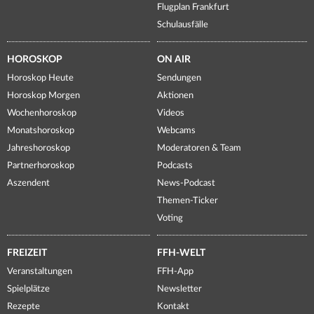
Flugplan Frankfurt
Schulausfälle
HOROSKOP
ON AIR
Horoskop Heute
Sendungen
Horoskop Morgen
Aktionen
Wochenhoroskop
Videos
Monatshoroskop
Webcams
Jahreshoroskop
Moderatoren & Team
Partnerhoroskop
Podcasts
Aszendent
News-Podcast
Themen-Ticker
Voting
FREIZEIT
FFH-WELT
Veranstaltungen
FFH-App
Spielplätze
Newsletter
Rezepte
Kontakt