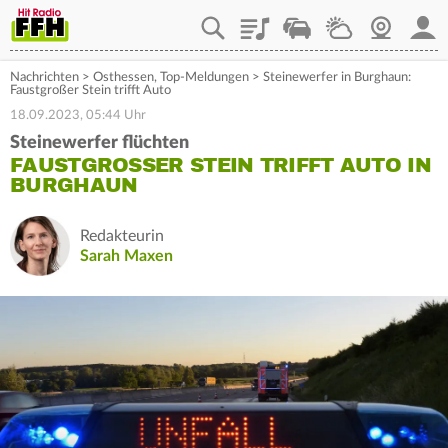
Playlist
Staupilot
Wetter
Webcam
Mein
Nachrichten
>
Osthessen
,
Top-Meldungen
>
Steinewerfer in Burghaun:
Faustgroßer Stein trifft Auto
18.09.2023, 05:44 Uhr
Steinewerfer flüchten
FAUSTGROSSER STEIN TRIFFT AUTO IN B
URGHAUN
Redakteurin
Sarah Maxen