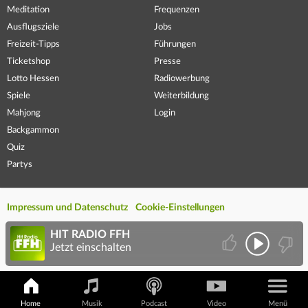
Meditation
Frequenzen
Ausflugsziele
Jobs
Freizeit-Tipps
Führungen
Ticketshop
Presse
Lotto Hessen
Radiowerbung
Spiele
Weiterbildung
Mahjong
Login
Backgammon
Quiz
Partys
Impressum und Datenschutz
Cookie-Einstellungen
HIT RADIO FFH
Jetzt einschalten
Home
Musik
Podcast
Video
Menü