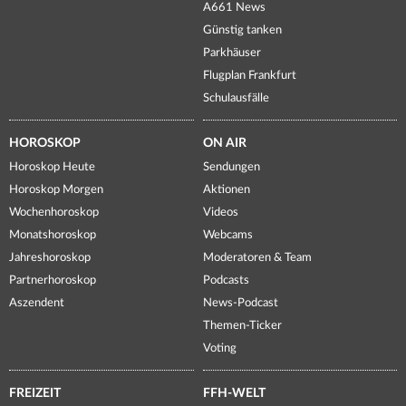
A661 News
Günstig tanken
Parkhäuser
Flugplan Frankfurt
Schulausfälle
HOROSKOP
ON AIR
Horoskop Heute
Sendungen
Horoskop Morgen
Aktionen
Wochenhoroskop
Videos
Monatshoroskop
Webcams
Jahreshoroskop
Moderatoren & Team
Partnerhoroskop
Podcasts
Aszendent
News-Podcast
Themen-Ticker
Voting
FREIZEIT
FFH-WELT