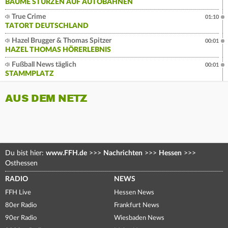
BÄUME STÜRZEN AUF AUTOBAHNEN
True Crime
01:10
TATORT DEUTSCHLAND
Hazel Brugger & Thomas Spitzer
00:01
HAZEL THOMAS HÖRERLEBNIS
Fußball News täglich
00:01
STAMMPLATZ
AUS DEM NETZ
Du bist hier:
www.FFH.de
>>>
Nachrichten
>>>
Hessen
>>>
Osthessen
RADIO
NEWS
FFH Live
Hessen News
80er Radio
Frankfurt News
90er Radio
Wiesbaden News