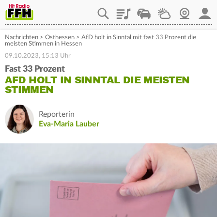
Playlist
Staupilot
Wetter
Webcam
Mein
Nachrichten
>
Osthessen
>
AfD holt in Sinntal mit fast 33 Prozent die
meisten Stimmen in Hessen
09.10.2023, 15:13 Uhr
Fast 33 Prozent
AFD HOLT IN SINNTAL DIE MEISTEN
STIMMEN
Reporterin
Eva-Maria Lauber