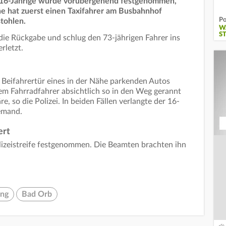
r 16-Jährige wurde vorübergehend festgenommen,
che hat zuerst einen Taxifahrer am Busbahnhof
Po
tohlen.
W
S
r die Rückgabe und schlug den 73-jährigen Fahrer ins
rletzt.
e Beifahrertür eines in der Nähe parkenden Autos
nem Fahrradfahrer absichtlich so in den Weg gerannt
e, so die Polizei. In beiden Fällen verlangte der 16-
iemand.
ert
lizeistreife festgenommen. Die Beamten brachten ihn
ung
Bad Orb