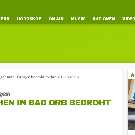
KEHR
HOROSKOP
ON AIR
MUSIK
AKTIONEN
VIDE
A
riger unter Drogen bedroht mehrere Menschen
gen
EN IN BAD ORB BEDROHT