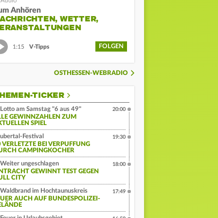
um Anhören
ACHRICHTEN, WETTER,
ERANSTALTUNGEN
FOLGEN
1:15
V-Tipps
OSTHESSEN-WEBRADIO
HEMEN-TICKER
Lotto am Samstag "6 aus 49"
20:00
LLE GEWINNZAHLEN ZUM
KTUELLEN SPIEL
ubertal-Festival
19:30
0 VERLETZTE BEI VERPUFFUNG
URCH CAMPINGKOCHER
Weiter ungeschlagen
18:00
INTRACHT GEWINNT TEST GEGEN
ULL CITY
Waldbrand im Hochtaunuskreis
17:49
EUER AUCH AUF BUNDESPOLIZEI-
ELÄNDE