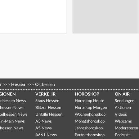
n
>>>
Hessen
>>>
Osthessen
GIONEN
VERKEHR
HOROSKOP
ON AIR
dhessen News
Staus Hessen
Horoskop Heute
Sendungen
hessen News
Blitzer Hessen
Horoskop Morgen
Aktionen
telhessen News
Unfälle Hessen
Wochenhoroskop
Videos
in-Main News
A3 News
Monatshoroskop
Webcams
hessen News
A5 News
Jahreshoroskop
Moderatoren
A661 News
Partnerhoroskop
Podcasts