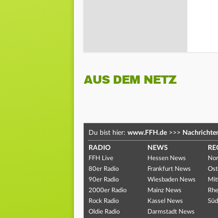
AUS DEM NETZ
Du bist hier:
www.FFH.de
>>>
Nachrichte
RADIO
NEWS
RE
FFH Live
Hessen News
Nor
80er Radio
Frankfurt News
Ost
90er Radio
Wiesbaden News
Mit
2000er Radio
Mainz News
Rhe
Rock Radio
Kassel News
Süd
Oldie Radio
Darmstadt News