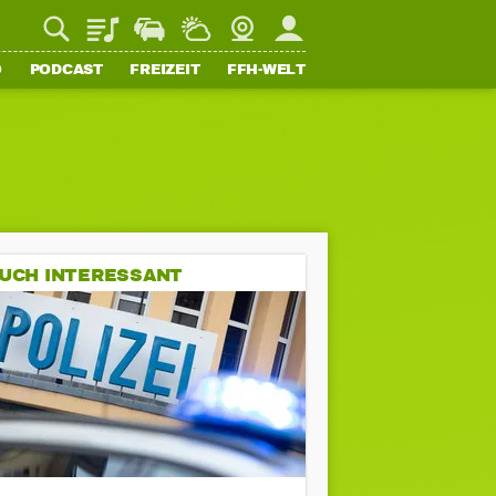
Playlist
Staupilot
Wetter
Webcam
Mein FFH
O
PODCAST
FREIZEIT
FFH-WELT
UCH INTERESSANT