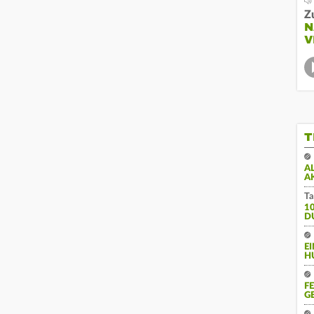
Z
N
V
T
A
A
Ta
1
D
E
H
F
G