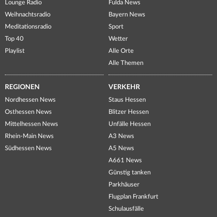
Lounge Radio
Fulda News
Weihnachtsradio
Bayern News
Meditationsradio
Sport
Top 40
Wetter
Playlist
Alle Orte
Alle Themen
REGIONEN
VERKEHR
Nordhessen News
Staus Hessen
Osthessen News
Blitzer Hessen
Mittelhessen News
Unfälle Hessen
Rhein-Main News
A3 News
Südhessen News
A5 News
A661 News
Günstig tanken
Parkhäuser
Flugplan Frankfurt
Schulausfälle