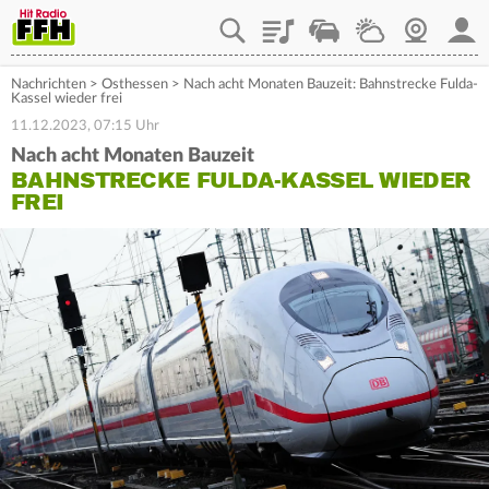
Playlist
Staupilot
Wetter
Webcam
Mein
Nachrichten
>
Osthessen
>
Nach acht Monaten Bauzeit: Bahnstrecke Fulda-
Kassel wieder frei
11.12.2023, 07:15 Uhr
Nach acht Monaten Bauzeit
BAHNSTRECKE FULDA-KASSEL WIEDER
FREI