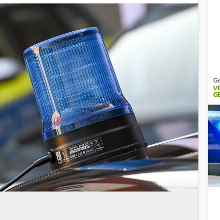
Ge
V
G