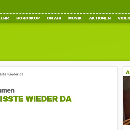
KEHR
HOROSKOP
ON AIR
MUSIK
AKTIONEN
VIDE
A
sste wieder da
mmen
ISSTE WIEDER DA