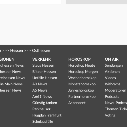
n
>>>
Hessen
>>>
Osthessen
GIONEN
VERKEHR
HOROSKOP
ON AIR
dhessen News
Staus Hessen
Horoskop Heute
Sendungen
hessen News
Blitzer Hessen
Horoskop Morgen
Aktionen
telhessen News
Unfälle Hessen
Wochenhoroskop
Videos
in-Main News
A3 News
Monatshoroskop
Webcams
hessen News
A5 News
Jahreshoroskop
Moderatoren
A661 News
Partnerhoroskop
Podcasts
Günstig tanken
Aszendent
News-Podcas
Parkhäuser
Themen-Tick
Flugplan Frankfurt
Voting
Schulausfälle