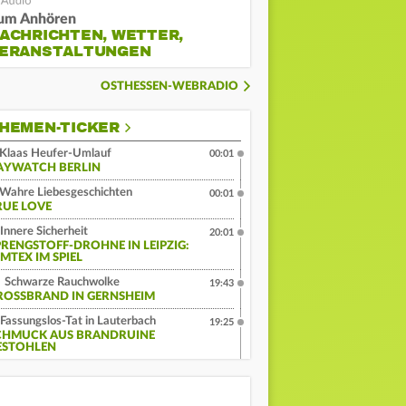
um Anhören
ACHRICHTEN, WETTER,
ERANSTALTUNGEN
OSTHESSEN-WEBRADIO
HEMEN-TICKER
Klaas Heufer-Umlauf
00:01
AYWATCH BERLIN
Wahre Liebesgeschichten
00:01
RUE LOVE
Innere Sicherheit
20:01
PRENGSTOFF-DROHNE IN LEIPZIG:
MTEX IM SPIEL
Schwarze Rauchwolke
19:43
ROSSBRAND IN GERNSHEIM
Fassungslos-Tat in Lauterbach
19:25
CHMUCK AUS BRANDRUINE
ESTOHLEN