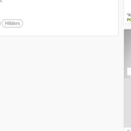
n.
"K
P
Hilders