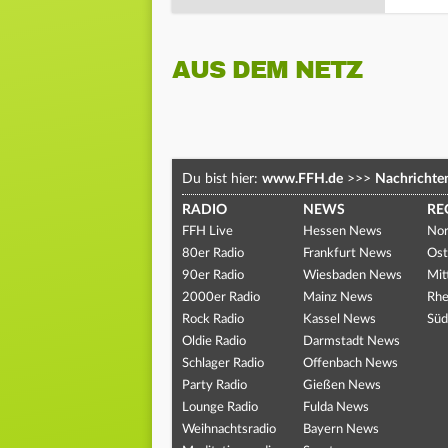
AUS DEM NETZ
Du bist hier:
www.FFH.de
>>>
Nachrichte
RADIO
NEWS
RE
FFH Live
Hessen News
Nor
80er Radio
Frankfurt News
Ost
90er Radio
Wiesbaden News
Mit
2000er Radio
Mainz News
Rhe
Rock Radio
Kassel News
Süd
Oldie Radio
Darmstadt News
Schlager Radio
Offenbach News
Party Radio
Gießen News
Lounge Radio
Fulda News
Weihnachtsradio
Bayern News