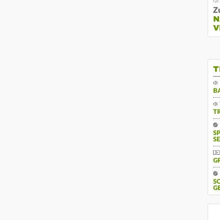
Z
N
V
T
B
T
S
SE
G
S
G