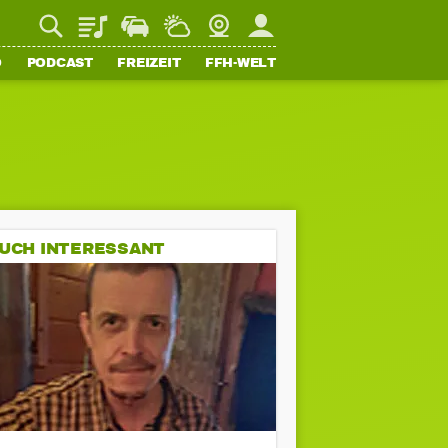
Playlist
Staupilot
Wetter
Webcam
Mein FFH
O
PODCAST
FREIZEIT
FFH-WELT
UCH INTERESSANT