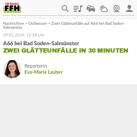
Playlist
Staupilot
Wetter
Webcam
Mein
Nachrichten
>
Osthessen
>
Zwei Glätteunfälle auf A66 bei Bad Soden-
Salmünster
29.01.2024, 12:58 Uhr
A66 bei Bad Soden-Salmünster
ZWEI GLÄTTEUNFÄLLE IN 30 MINUTEN
Reporterin
Eva-Maria Lauber