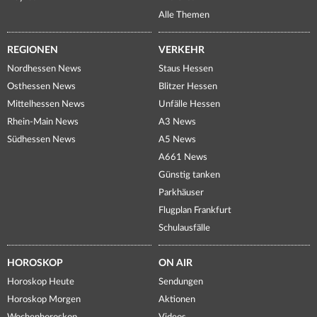
Alle Themen
REGIONEN
VERKEHR
Nordhessen News
Staus Hessen
Osthessen News
Blitzer Hessen
Mittelhessen News
Unfälle Hessen
Rhein-Main News
A3 News
Südhessen News
A5 News
A661 News
Günstig tanken
Parkhäuser
Flugplan Frankfurt
Schulausfälle
HOROSKOP
ON AIR
Horoskop Heute
Sendungen
Horoskop Morgen
Aktionen