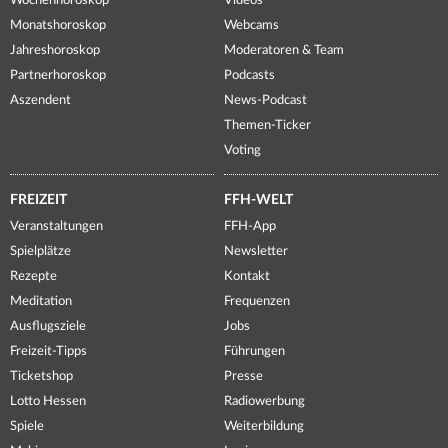
Wochenhoroskop
Videos
Monatshoroskop
Webcams
Jahreshoroskop
Moderatoren & Team
Partnerhoroskop
Podcasts
Aszendent
News-Podcast
Themen-Ticker
Voting
FREIZEIT
FFH-WELT
Veranstaltungen
FFH-App
Spielplätze
Newsletter
Rezepte
Kontakt
Meditation
Frequenzen
Ausflugsziele
Jobs
Freizeit-Tipps
Führungen
Ticketshop
Presse
Lotto Hessen
Radiowerbung
Spiele
Weiterbildung