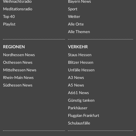
Weihnachtsradio
Bayern News
Meditationsradio
Sport
Top 40
Wetter
Playlist
Alle Orte
Alle Themen
REGIONEN
VERKEHR
Nordhessen News
Staus Hessen
Osthessen News
Blitzer Hessen
Mittelhessen News
Unfälle Hessen
Rhein-Main News
A3 News
Südhessen News
A5 News
A661 News
Günstig tanken
Parkhäuser
Flugplan Frankfurt
Schulausfälle