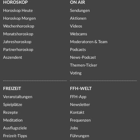
HOROSKOP
ON AIR
Horoskop Heute
Sendungen
Horoskop Morgen
Aktionen
Wochenhoroskop
Videos
Monatshoroskop
Webcams
Jahreshoroskop
Moderatoren & Team
Partnerhoroskop
Podcasts
Aszendent
News-Podcast
Themen-Ticker
Voting
FREIZEIT
FFH-WELT
Veranstaltungen
FFH-App
Spielplätze
Newsletter
Rezepte
Kontakt
Meditation
Frequenzen
Ausflugsziele
Jobs
Freizeit-Tipps
Führungen