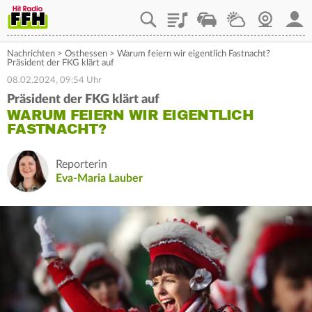
Playlist
Staupilot
Wetter
Webcam
Mein
Nachrichten
>
Osthessen
>
Warum feiern wir eigentlich Fastnacht?
Präsident der FKG klärt auf
08.02.2024, 09:54 Uhr
Präsident der FKG klärt auf
WARUM FEIERN WIR EIGENTLICH
FASTNACHT?
Reporterin
Eva-Maria Lauber