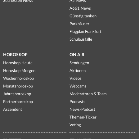
Südhessen News
A5 News
A661 News
Günstig tanken
Parkhäuser
Flugplan Frankfurt
Schulausfälle
HOROSKOP
ON AIR
Horoskop Heute
Sendungen
Horoskop Morgen
Aktionen
Wochenhoroskop
Videos
Monatshoroskop
Webcams
Jahreshoroskop
Moderatoren & Team
Partnerhoroskop
Podcasts
Aszendent
News-Podcast
Themen-Ticker
Voting