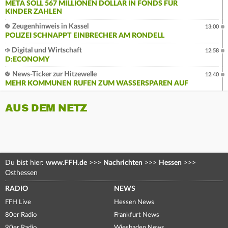
META SOLL 567 MILLIONEN DOLLAR IN FONDS FÜR
KINDER ZAHLEN
Zeugenhinweis in Kassel
13:00
POLIZEI SCHNAPPT EINBRECHER AM RONDELL
Digital und Wirtschaft
12:58
D:ECONOMY
News-Ticker zur Hitzewelle
12:40
MEHR KOMMUNEN RUFEN ZUM WASSERSPAREN AUF
AUS DEM NETZ
Du bist hier:
www.FFH.de
>>>
Nachrichten
>>>
Hessen
>>>
Osthessen
RADIO
NEWS
FFH Live
Hessen News
80er Radio
Frankfurt News
90er Radio
Wiesbaden News