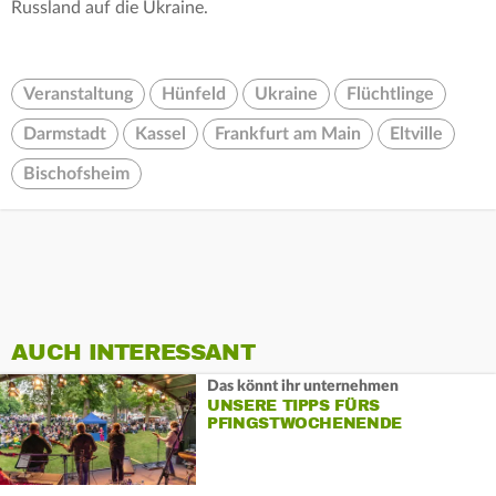
Russland auf die Ukraine.
Veranstaltung
Hünfeld
Ukraine
Flüchtlinge
Darmstadt
Kassel
Frankfurt am Main
Eltville
Bischofsheim
AUCH INTERESSANT
Das könnt ihr unternehmen
UNSERE TIPPS FÜRS
PFINGSTWOCHENENDE