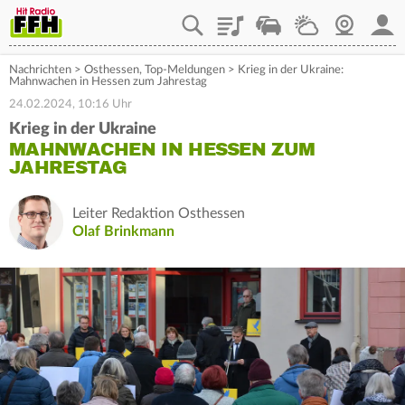
Playlist
Staupilot
Wetter
Webcam
Mein
Nachrichten
>
Osthessen
,
Top-Meldungen
>
Krieg in der Ukraine:
Mahnwachen in Hessen zum Jahrestag
24.02.2024, 10:16 Uhr
Krieg in der Ukraine
MAHNWACHEN IN HESSEN ZUM
JAHRESTAG
Leiter Redaktion Osthessen
Olaf Brinkmann