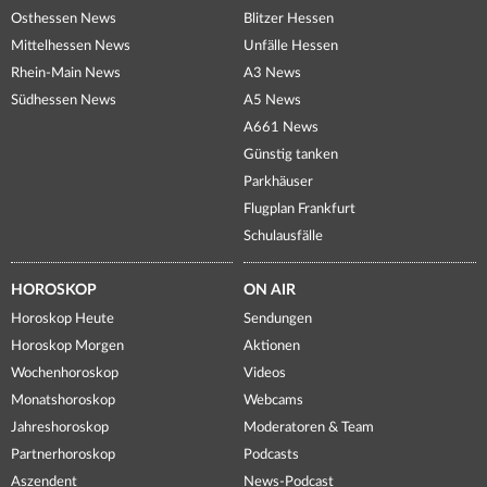
Osthessen News
Blitzer Hessen
Mittelhessen News
Unfälle Hessen
Rhein-Main News
A3 News
Südhessen News
A5 News
A661 News
Günstig tanken
Parkhäuser
Flugplan Frankfurt
Schulausfälle
HOROSKOP
ON AIR
Horoskop Heute
Sendungen
Horoskop Morgen
Aktionen
Wochenhoroskop
Videos
Monatshoroskop
Webcams
Jahreshoroskop
Moderatoren & Team
Partnerhoroskop
Podcasts
Aszendent
News-Podcast