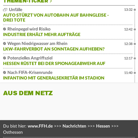
THEMEN-TICKER
Unfälle
13:32
AUTO STÜRZT VON AUTOBAHN AUF BAHNGLEISE -
DREI TOTE
Rheinpegel wird Risiko
12:42
INDUSTRIE ERHÄLT MEHR AUFTRÄGE
Wegen Niedrigwasser am Rhein
12:38
LKW-FAHRVERBOT AN SONNTAGEN AUFHEBEN?
Potenzielles Angriffsziel
12:17
HESSEN RÜSTET BEI DER SPIONAGEABWEHR AUF
Nach FIFA-Krisenrunde
11:40
INFANTINO MIT GENERALSEKRETÄR IM STADION
AUS DEM NETZ
Du bist hier:
www.FFH.de
>>>
Nachrichten
>>>
Hessen
>>>
Osthessen