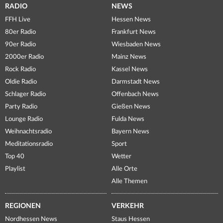
RADIO
NEWS
FFH Live
Hessen News
80er Radio
Frankfurt News
90er Radio
Wiesbaden News
2000er Radio
Mainz News
Rock Radio
Kassel News
Oldie Radio
Darmstadt News
Schlager Radio
Offenbach News
Party Radio
Gießen News
Lounge Radio
Fulda News
Weihnachtsradio
Bayern News
Meditationsradio
Sport
Top 40
Wetter
Playlist
Alle Orte
Alle Themen
REGIONEN
VERKEHR
Nordhessen News
Staus Hessen