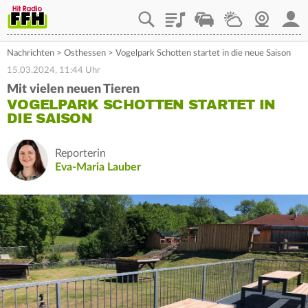
Playlist
Staupilot
Wetter
Webcam
Mein
Nachrichten
>
Osthessen
>
Vogelpark Schotten startet in die neue Saison
15.03.2024, 11:44 Uhr
Mit vielen neuen Tieren
VOGELPARK SCHOTTEN STARTET IN
DIE SAISON
Reporterin
Eva-Maria Lauber