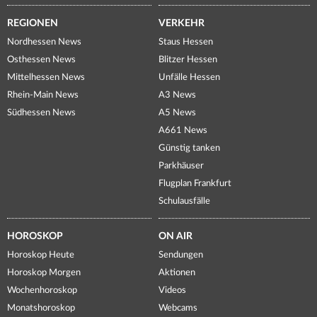
REGIONEN
VERKEHR
Nordhessen News
Staus Hessen
Osthessen News
Blitzer Hessen
Mittelhessen News
Unfälle Hessen
Rhein-Main News
A3 News
Südhessen News
A5 News
A661 News
Günstig tanken
Parkhäuser
Flugplan Frankfurt
Schulausfälle
HOROSKOP
ON AIR
Horoskop Heute
Sendungen
Horoskop Morgen
Aktionen
Wochenhoroskop
Videos
Monatshoroskop
Webcams