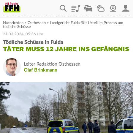
Playlist
Staupilot
Wetter
Webcam
Mein
Nachrichten
>
Osthessen
>
Landgericht Fulda fällt Urteil im Prozess um
tödliche Schüsse
21.03.2024, 05:36 Uhr
Tödliche Schüsse in Fulda
TÄTER MUSS 12 JAHRE INS GEFÄNGNIS
Leiter Redaktion Osthessen
Olaf Brinkmann