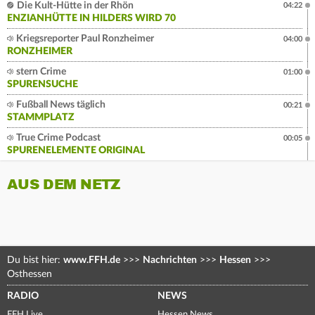
Die Kult-Hütte in der Rhön
04:22
ENZIANHÜTTE IN HILDERS WIRD 70
Kriegsreporter Paul Ronzheimer
04:00
RONZHEIMER
stern Crime
01:00
SPURENSUCHE
Fußball News täglich
00:21
STAMMPLATZ
True Crime Podcast
00:05
SPURENELEMENTE ORIGINAL
AUS DEM NETZ
Du bist hier:
www.FFH.de
>>>
Nachrichten
>>>
Hessen
>>>
Osthessen
RADIO
NEWS
FFH Live
Hessen News