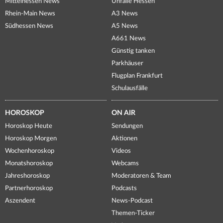
Mittelhessen News
Unfälle Hessen
Rhein-Main News
A3 News
Südhessen News
A5 News
A661 News
Günstig tanken
Parkhäuser
Flugplan Frankfurt
Schulausfälle
HOROSKOP
ON AIR
Horoskop Heute
Sendungen
Horoskop Morgen
Aktionen
Wochenhoroskop
Videos
Monatshoroskop
Webcams
Jahreshoroskop
Moderatoren & Team
Partnerhoroskop
Podcasts
Aszendent
News-Podcast
Themen-Ticker