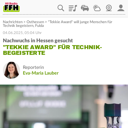
Playlist
Staupilot
Wetter
Webcam
Mein
Nachrichten
>
Osthessen
>
"Tekkie Award" will junge Menschen für
Technik begeistern, Fulda
04.06.2025, 05:04 Uhr
Nachwuchs in Hessen gesucht
"TEKKIE AWARD" FÜR TECHNIK-
BEGEISTERTE
Reporterin
Eva-Maria Lauber